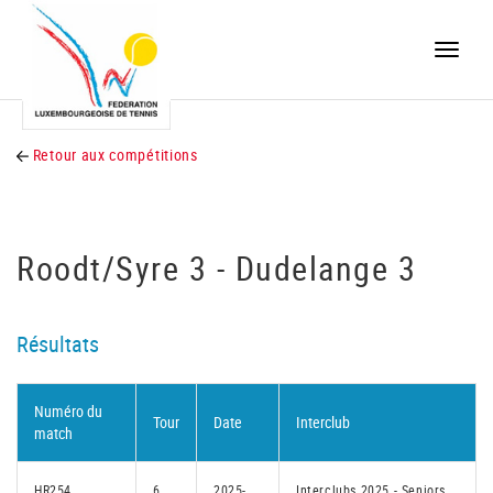
Toggle
naviga
Retour aux compétitions
Roodt/Syre 3 - Dudelange 3
Résultats
Numéro du
Tour
Date
Interclub
match
HR254
6
2025-
Interclubs 2025 - Seniors