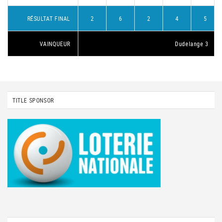
RÉSULTAT FINAL
2
6
2
4
5
VAINQUEUR
Dudelange 3
TITLE SPONSOR