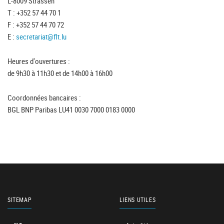
L-8009 Strassen
T : +352 57 44 70 1
F : +352 57 44 70 72
E :
secretariat@flt.lu
Heures d'ouvertures :
de 9h30 à 11h30 et de 14h00 à 16h00
Coordonnées bancaires :
BGL BNP Paribas LU41 0030 7000 0183 0000
SITEMAP
LIENS UTILES