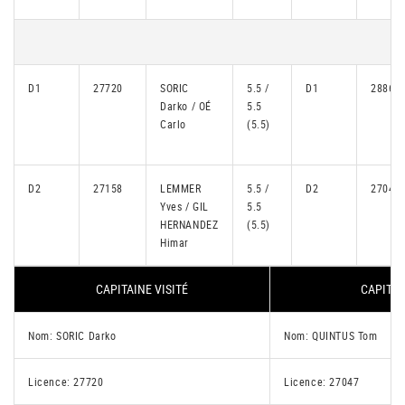
D1
27720
SORIC
5.5 /
D1
28869
Darko / OÉ
5.5
Carlo
(5.5)
D2
27158
LEMMER
5.5 /
D2
27047
Yves / GIL
5.5
HERNANDEZ
(5.5)
Himar
CAPITAINE VISITÉ
CAPITAI
Nom: SORIC Darko
Nom: QUINTUS Tom
Licence: 27720
Licence: 27047