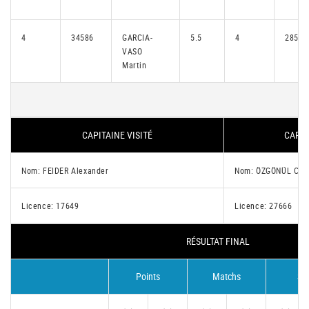
4
34586
GARCIA-
5.5
4
28576
VASO
Martin
CAPITAINE VISITÉ
CAPIT
Nom: FEIDER Alexander
Nom: ÖZGÖNÜL Ce
Licence: 17649
Licence: 27666
RÉSULTAT FINAL
Points
Matchs
Se