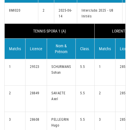
8MI020
2
2025-06-
Interclubs 2025 - U8
Di
14
Initiés
in
TENNIS SPORA 1 (A)
LORENTZWE
Nom &
Matchs
Licence
Class.
Matchs
Licen
Prénom
1
29523
SCHURMANS
5.5
1
28576
Sohan
2
28849
SAVAETE
5.5
2
28585
Axel
3
28608
PELLEGRIN
5.5
3
28585
Hugo