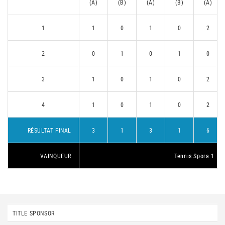
(A)
(B)
(A)
(B)
(A)
1
1
0
1
0
2
2
0
1
0
1
0
3
1
0
1
0
2
4
1
0
1
0
2
RÉSULTAT FINAL
3
1
3
1
6
VAINQUEUR
Tennis Spora 1
TITLE SPONSOR