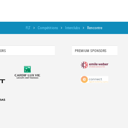
FLT
Compétitions
Interclubs
Rencontre
SORS
PREMIUM SPONSORS