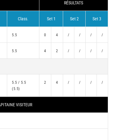
RÉSULTATS
Class.
Set 1
Set 2
Set 3
5.5
0
4
/
/
/
/
5.5
4
2
/
/
/
/
5.5 / 5.5
2
4
/
/
/
/
(5.5)
PITAINE VISITEUR