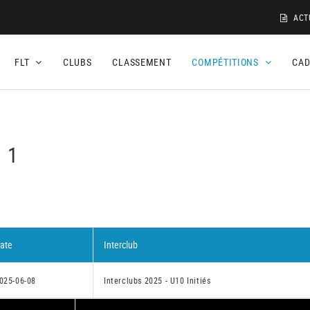
ACT
FLT
CLUBS
CLASSEMENT
COMPÉTITIONS
CA
 1
ate
Interclub
025-06-08
Interclubs 2025 - U10 Initiés