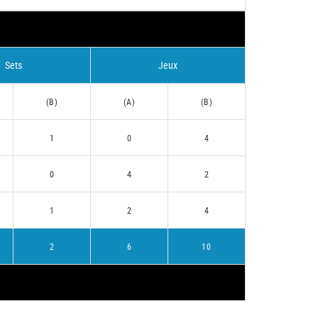
Sets
Jeux
(B)
(A)
(B)
1
0
4
0
4
2
1
2
4
2
6
10