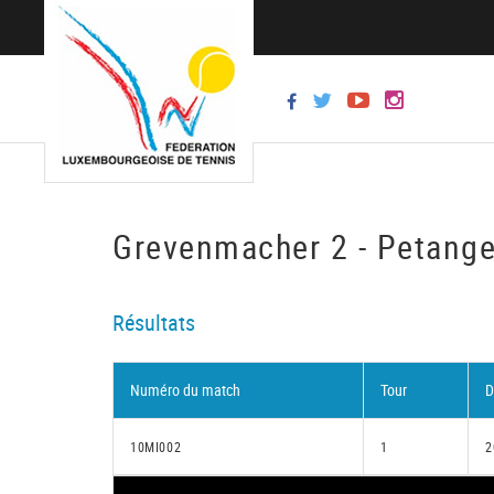
Grevenmacher 2 - Petange
Résultats
Numéro du match
Tour
D
10MI002
1
2