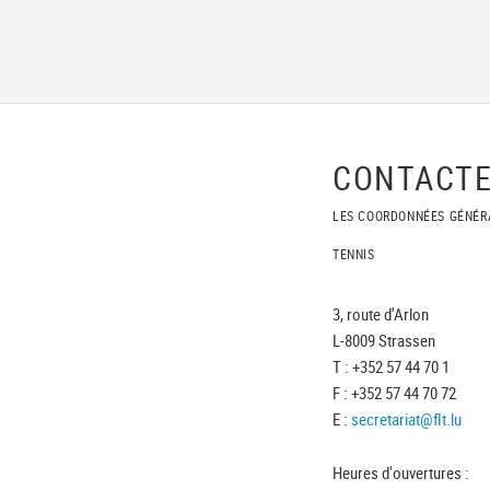
CONTACTE
LES COORDONNÉES GÉNÉR
TENNIS
3, route d'Arlon
L-8009 Strassen
T : +352 57 44 70 1
F : +352 57 44 70 72
E :
secretariat@flt.lu
Heures d'ouvertures :