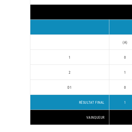
(A)
1
0
2
1
D1
0
RÉSULTAT FINAL
1
VAINQUEUR