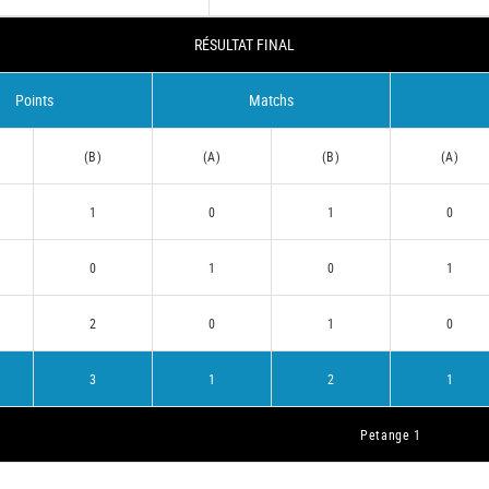
RÉSULTAT FINAL
Points
Matchs
(B)
(A)
(B)
(A)
1
0
1
0
0
1
0
1
2
0
1
0
3
1
2
1
Petange 1