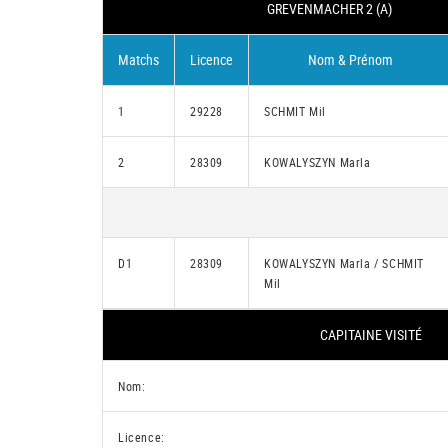
GREVENMACHER 2 (A)
Matchs
Licence
Nom & Prénom
1
29228
SCHMIT Mil
2
28309
KOWALYSZYN Marla
D1
28309
KOWALYSZYN Marla / SCHMIT
Mil
CAPITAINE VISITÉ
Nom:
Licence: