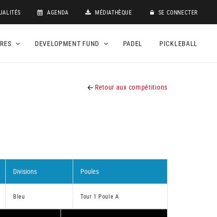
UALITÉS
AGENDA
MÉDIATHÈQUE
SE CONNECTER
DRES
DEVELOPMENT FUND
PADEL
PICKLEBALL
Retour aux compétitions
Divisions
Poules
Bleu
Tour 1 Poule A