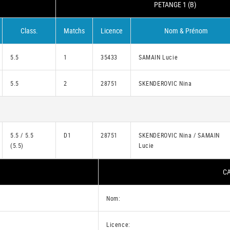
PETANGE 1 (B)
Class.
Matchs
Licence
Nom & Prénom
5.5
1
35433
SAMAIN Lucie
5.5
2
28751
SKENDEROVIC Nina
5.5 / 5.5
D1
28751
SKENDEROVIC Nina / SAMAIN
(5.5)
Lucie
CA
Nom:
Licence: