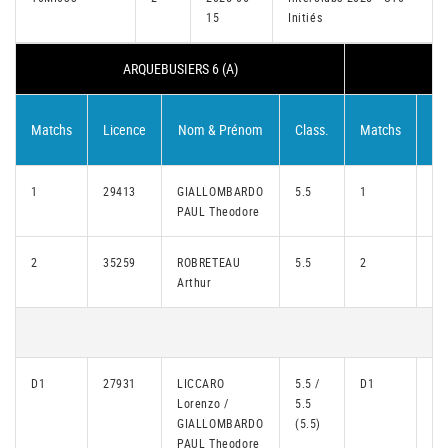
15
Initiés
ARQUEBUSIERS 6 (A)
Matchs
Licence
Nom & Prénom
Class.
Matchs
Li
1
29413
GIALLOMBARDO
5.5
1
35
PAUL Theodore
2
35259
ROBRETEAU
5.5
2
35
Arthur
D1
27931
LICCARO
5.5 /
D1
29
Lorenzo /
5.5
GIALLOMBARDO
(5.5)
PAUL Theodore