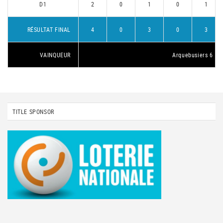
D1
2
0
1
0
1
RÉSULTAT FINAL
4
0
3
0
3
VAINQUEUR
Arquebusiers 6
TITLE SPONSOR