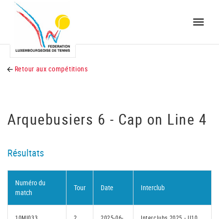
Toggle
naviga
Retour aux compétitions
Arquebusiers 6 - Cap on Line 4
Résultats
Numéro du
Tour
Date
Interclub
match
10MI033
2
2025-06-
Interclubs 2025 - U10