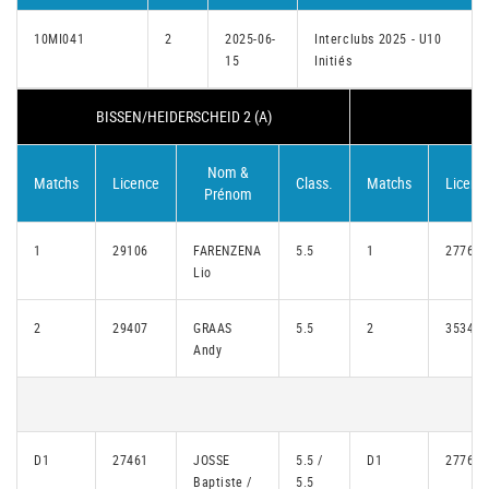
10MI041
2
2025-06-
Interclubs 2025 - U10
15
Initiés
BISSEN/HEIDERSCHEID 2 (A)
P
Nom &
Matchs
Licence
Class.
Matchs
Licenc
Prénom
1
29106
FARENZENA
5.5
1
27767
Lio
2
29407
GRAAS
5.5
2
35346
Andy
D1
27461
JOSSE
5.5 /
D1
27767
Baptiste /
5.5