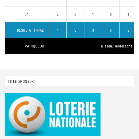
D1
2
0
1
0
1
RÉSULTAT FINAL
4
0
3
0
3
VAINQUEUR
Bissen/Heiderscheid 2
TITLE SPONSOR