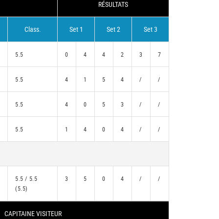
RÉSULTATS
Class.
Set 1
Set 2
Set 3
5.5
0
4
4
2
3
7
5.5
4
1
5
4
/
/
5.5
4
0
5
3
/
/
5.5
1
4
0
4
/
/
5.5 / 5.5
3
5
0
4
/
/
(5.5)
CAPITAINE VISITEUR