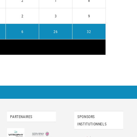
2
1
8
2
3
9
6
26
32
PARTENAIRES
SPONSORS
INSTITUTIONNELS