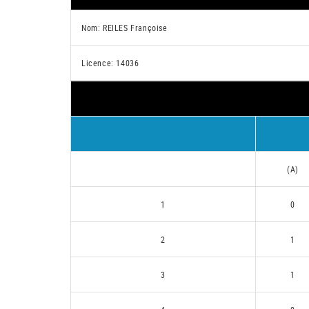
Nom: REILES Françoise
Licence: 14036
(A)
1
0
2
1
3
1