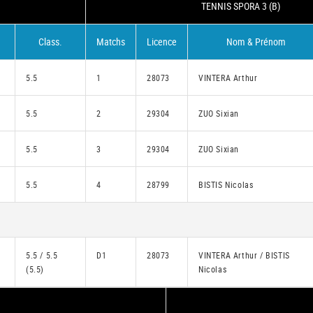
TENNIS SPORA 3 (B)
Class.
Matchs
Licence
Nom & Prénom
5.5
1
28073
VINTERA Arthur
5.5
2
29304
ZUO Sixian
5.5
3
29304
ZUO Sixian
5.5
4
28799
BISTIS Nicolas
5.5 / 5.5
D1
28073
VINTERA Arthur / BISTIS
(5.5)
Nicolas