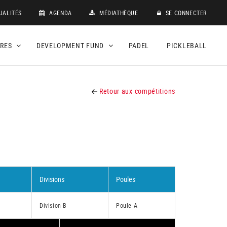
UALITÉS
AGENDA
MÉDIATHÈQUE
SE CONNECTER
DRES
DEVELOPMENT FUND
PADEL
PICKLEBALL
Retour aux compétitions
Divisions
Poules
Division B
Poule A