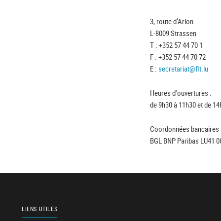
3, route d'Arlon
L-8009 Strassen
T : +352 57 44 70 1
F : +352 57 44 70 72
E :
secretariat@flt.lu
Heures d'ouvertures :
de 9h30 à 11h30 et de 14
Coordonnées bancaires 
BGL BNP Paribas LU41 0
LIENS UTILES