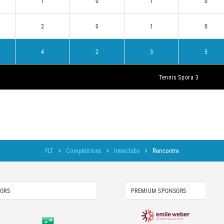
1
0
1
0
2
0
1
0
4
2
3
5
Tennis Spora 3
FLT
Compétitions
Interclubs
Rencontre
SORS
PREMIUM SPONSORS