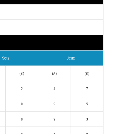
Sets
Jeux
(B)
(A)
(B)
2
4
7
0
9
5
0
9
3