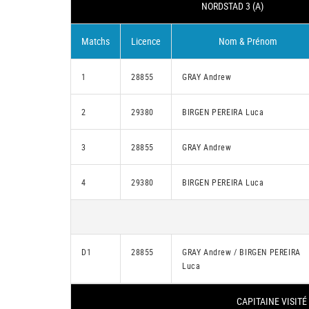
NORDSTAD 3 (A)
Matchs
Licence
Nom & Prénom
1
28855
GRAY Andrew
2
29380
BIRGEN PEREIRA Luca
3
28855
GRAY Andrew
4
29380
BIRGEN PEREIRA Luca
D1
28855
GRAY Andrew / BIRGEN PEREIRA
Luca
CAPITAINE VISITÉ