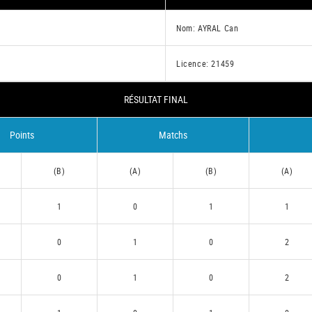
Nom: AYRAL Can
Licence: 21459
RÉSULTAT FINAL
Points
Matchs
(B)
(A)
(B)
(A)
1
0
1
1
0
1
0
2
0
1
0
2