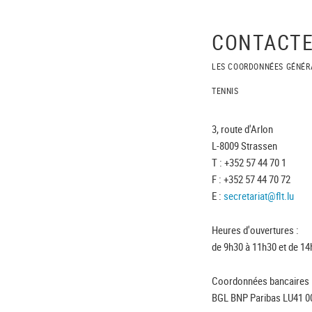
CONTACTE
LES COORDONNÉES GÉNÉR
TENNIS
3, route d'Arlon
L-8009 Strassen
T : +352 57 44 70 1
F : +352 57 44 70 72
E :
secretariat@flt.lu
Heures d'ouvertures :
de 9h30 à 11h30 et de 14
Coordonnées bancaires 
BGL BNP Paribas LU41 0