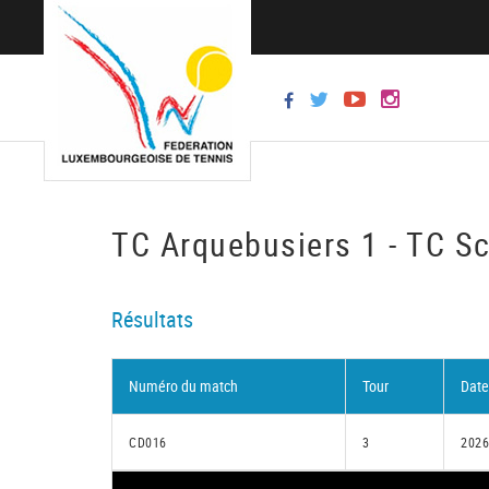
TC Arquebusiers 1 - TC Sc
Résultats
Numéro du match
Tour
Date
CD016
3
2026