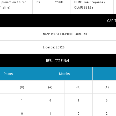
1.promotion / 0.pro
D2
25208
HEINS Zoé-Cheyenne /
(1.elite)
CLAUSSE Léa
CAPIT
Nom: ROSSETTI-L'HOTE Aurelien
Licence: 20920
RÉSULTAT FINAL
Points
Matchs
(B)
(A)
(B)
(A)
1
0
1
0
0
1
0
2