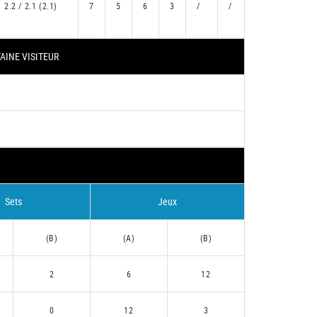
2.2 / 2.1 (2.1)
7
5
6
3
/
/
AINE VISITEUR
Sets
Jeux
(B)
(A)
(B)
2
6
12
0
12
3