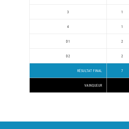
3
1
4
1
D1
2
D2
2
RÉSULTAT FINAL
7
VAINQUEUR