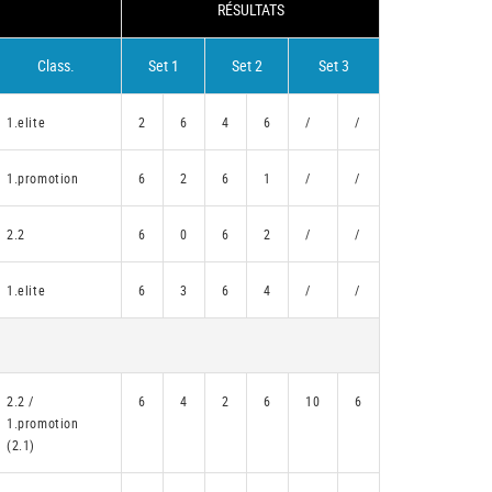
RÉSULTATS
Class.
Set 1
Set 2
Set 3
1.elite
2
6
4
6
/
/
1.promotion
6
2
6
1
/
/
2.2
6
0
6
2
/
/
1.elite
6
3
6
4
/
/
2.2 /
6
4
2
6
10
6
1.promotion
(2.1)