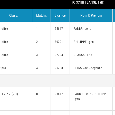
TC SCHIFFLANGE 1 (B)
Class.
Matchs
Licence
Nom & Prénom
1.elite
1
25817
FABBRI Leila
1.elite
2
30301
PHILIPPE Lynn
1.elite
3
27703
CLAUSSE Léa
0.pro
4
25208
HEINS Zoé-Cheyenne
2.1 / 2.2 (2.1)
D1
25817
FABBRI Leila / PHILIPPE
Lynn