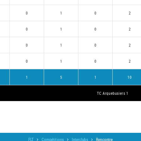
0
1
0
2
0
1
0
2
0
1
0
2
0
1
0
2
1
5
1
10
TC Arquebusiers 1
FLT
Compétitions
Interclubs
Rencontre