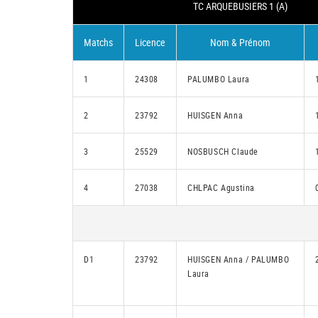
TC ARQUEBUSIERS 1 (A)
Matchs
Licence
Nom & Prénom
1
24308
PALUMBO Laura
2
23792
HUISGEN Anna
3
25529
NOSBUSCH Claude
4
27038
CHLPAC Agustina
D1
23792
HUISGEN Anna / PALUMBO
Laura