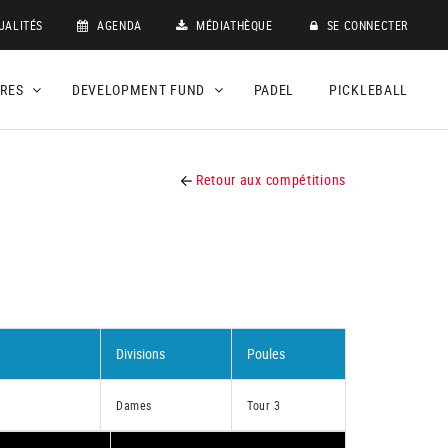
UALITÉS
AGENDA
MÉDIATHÈQUE
SE CONNECTER
DRES
DEVELOPMENT FUND
PADEL
PICKLEBALL
Retour aux compétitions
Divisions
Poules
Dames
Tour 3