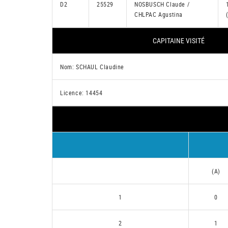
D2
25529
NOSBUSCH Claude /
CHLPAC Agustina
CAPITAINE VISITÉ
Nom: SCHAUL Claudine
Licence: 14454
(A)
1
0
2
1