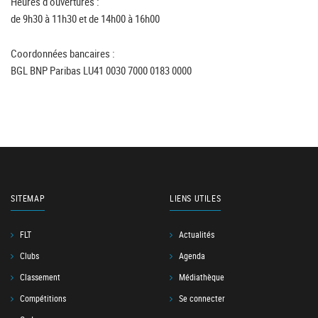
Heures d'ouvertures :
de 9h30 à 11h30 et de 14h00 à 16h00
Coordonnées bancaires :
BGL BNP Paribas LU41 0030 7000 0183 0000
SITEMAP
LIENS UTILES
FLT
Actualités
Clubs
Agenda
Classement
Médiathèque
Compétitions
Se connecter