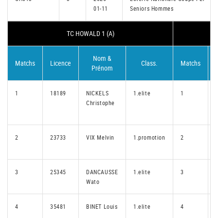
01-11
Seniors Hommes
TC HOWALD 1 (A)
Nom &
Matchs
Licence
Class.
Matchs
Prénom
1
18189
NICKELS
1.elite
1
Christophe
2
23733
VIX Melvin
1.promotion
2
3
25345
DANCAUSSE
1.elite
3
Wato
4
35481
BINET Louis
1.elite
4