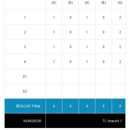
(A)
(B)
(A)
(B)
(A)
1
1
0
1
0
2
2
1
0
1
0
2
3
1
0
1
0
2
4
1
0
1
0
2
D1
D2
RÉSULTAT FINAL
4
0
4
0
8
VAINQUEUR
TC Howald 1