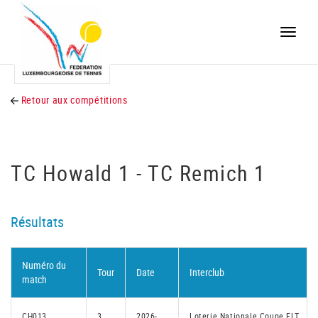
Toggle
naviga
Retour aux compétitions
TC Howald 1 - TC Remich 1
Résultats
Numéro du
Tour
Date
Interclub
match
CH013
3
2026-
Loterie Nationale Coupe FLT