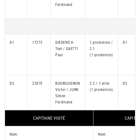
Ferdinand
D1
17273
DIEDERICH
1.promotion /
D1
Tom / GAETTI
2.1
Paul
(1.promotion)
D2
22870
BOURGUIGNON
2.2 / 1.elite
D2
Victor / JUNK
(1.promotion)
Simon
Ferdinand
CAPITAINE VISITÉ
CAPITAI
Nom:
Nom: