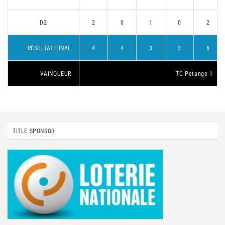
D2
2
0
1
0
2
RÉSULTAT FINAL
4
4
3
3
6
VAINQUEUR
TC Petange 1
TITLE SPONSOR