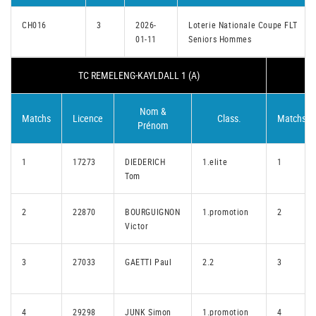
CH016
3
2026-
Loterie Nationale Coupe FLT
01-11
Seniors Hommes
TC REMELENG-KAYLDALL 1 (A)
Nom &
Matchs
Licence
Class.
Matchs
Prénom
1
17273
DIEDERICH
1.elite
1
Tom
2
22870
BOURGUIGNON
1.promotion
2
Victor
3
27033
GAETTI Paul
2.2
3
4
29298
JUNK Simon
1.promotion
4