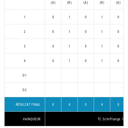
(A)
(B)
(A)
(B)
(A)
1
0
1
0
1
0
2
0
1
0
1
0
3
0
1
0
1
0
4
0
1
0
1
0
D1
D2
RÉSULTAT FINAL
0
4
0
4
0
VAINQUEUR
TC Schifflange 1