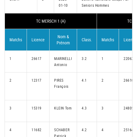
01-10
Seniors Hommes
TC MERSCH 1 (A)
TC SC
Nom &
Matchs
Licence
Class.
Matchs
Licence
Prénom
1
26617
MARINELLI
3.2
1
22062
Antonio
2
12317
PIRES
4.1
2
26610
François
3
15319
KLEIN Tom
4.3
3
24805
4
11682
SCHABER
4.2
4
25164
Patrick