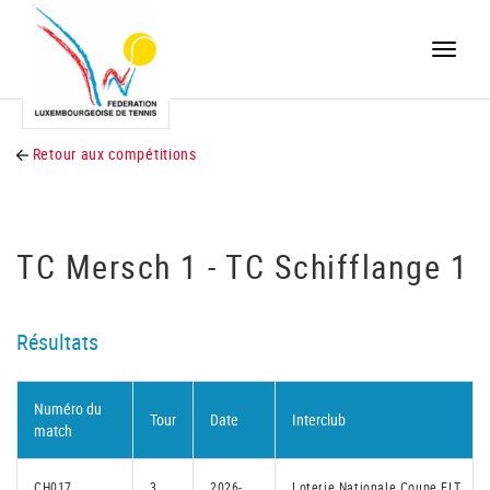
Toggle
naviga
Retour aux compétitions
TC Mersch 1 - TC Schifflange 1
Résultats
Numéro du
Tour
Date
Interclub
match
CH017
3
2026-
Loterie Nationale Coupe FLT