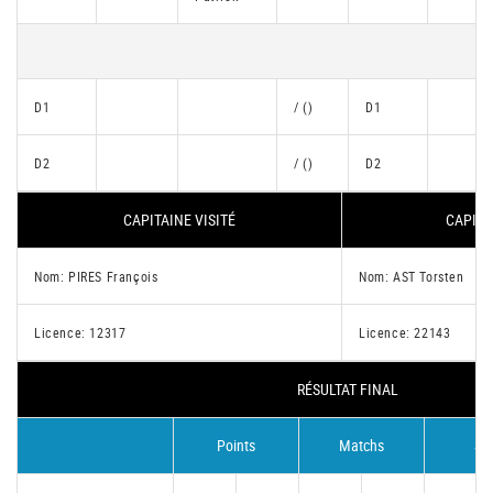
D1
/ ()
D1
D2
/ ()
D2
CAPITAINE VISITÉ
CAPITA
Nom: PIRES François
Nom: AST Torsten
Licence: 12317
Licence: 22143
RÉSULTAT FINAL
Points
Matchs
Se