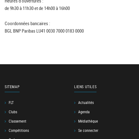
Heures d'ouvertures :
de 9h30 à 11h30 et de 14h00 à 16h00
Coordonnées bancaires :
BGL BNP Paribas LU41 0030 7000 0183 0000
SITEMAP
LIENS UTILES
FLT
Actualités
Clubs
Agenda
Classement
Médiathèque
Compétitions
Se connecter