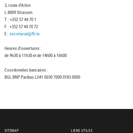
3, route d'Arlon
L-8009 Strassen
T : +352 57 44 70 1
F : +352 57 44 70 72
E :
secretariat@flt.lu
Heures d'ouvertures :
de 9h30 à 11h30 et de 14h00 à 16h00
Coordonnées bancaires :
BGL BNP Paribas LU41 0030 7000 0183 0000
SITEMAP
LIENS UTILES