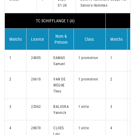
01-24
Seniors Hommes
TC SCHIFFLANGE 1 (A)
Nom &
Matchs
Licence
Class.
Matchs
L
Prénom
1
24805
DAMAS
1.promotion
1
3
Samuel
2
26610
VAN DE
1.promotion
2
1
WEGHE
Theo
3
22062
BALUSKA
1.elite
3
2
Yannick
4
28870
CLOES
1.elite
4
2
Loïc