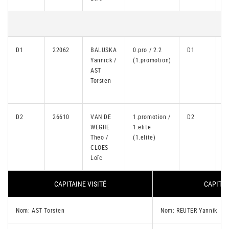
D1
22062
BALUSKA
0.pro / 2.2
D1
1
Yannick /
(1.promotion)
AST
Torsten
D2
26610
VAN DE
1.promotion /
D2
2
WEGHE
1.elite
Theo /
(1.elite)
CLOES
Loïc
CAPITAINE VISITÉ
CAPITAI
Nom: AST Torsten
Nom: REUTER Yannik