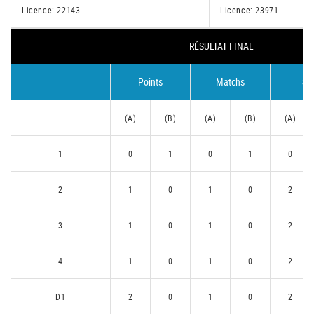
Licence: 22143
Licence: 23971
RÉSULTAT FINAL
Points
Matchs
Se
(A)
(B)
(A)
(B)
(A)
1
0
1
0
1
0
2
1
0
1
0
2
3
1
0
1
0
2
4
1
0
1
0
2
D1
2
0
1
0
2