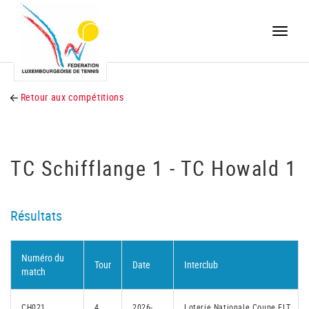
Toggle
naviga
Retour aux compétitions
TC Schifflange 1 - TC Howald 1
Résultats
Numéro du
Tour
Date
Interclub
match
CH021
4
2026-
Loterie Nationale Coupe FLT