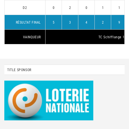
D2
0
2
0
1
1
RÉSULTAT FINAL
5
3
4
2
9
VAINQUEUR
TC Schifflange 1
TITLE SPONSOR