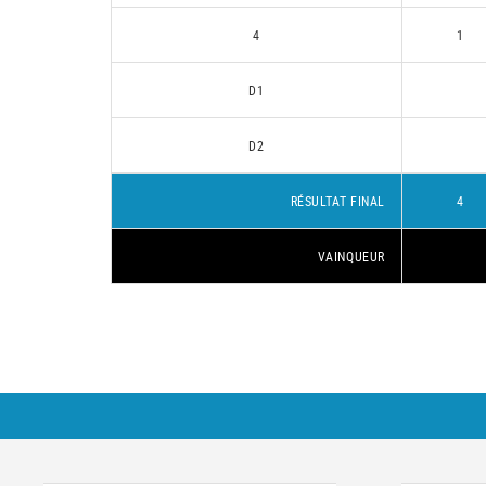
4
1
D1
D2
RÉSULTAT FINAL
4
VAINQUEUR