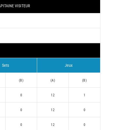
PITAINE VISITEUR
Sets
Jeux
(B)
(A)
(B)
0
12
1
0
12
0
0
12
0