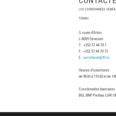
LES COORDONNÉES GÉNÉR
TENNIS
3, route d'Arlon
L-8009 Strassen
T : +352 57 44 70 1
F : +352 57 44 70 72
E :
secretariat@flt.lu
Heures d'ouvertures :
de 9h30 à 11h30 et de 14
Coordonnées bancaires 
BGL BNP Paribas LU41 0