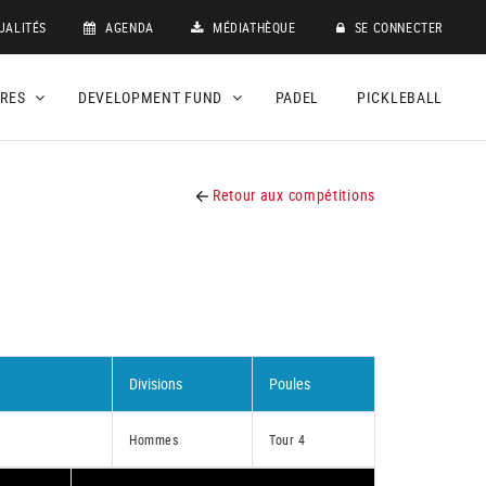
UALITÉS
AGENDA
MÉDIATHÈQUE
SE CONNECTER
DRES
DEVELOPMENT FUND
PADEL
PICKLEBALL
Retour aux compétitions
Divisions
Poules
Hommes
Tour 4