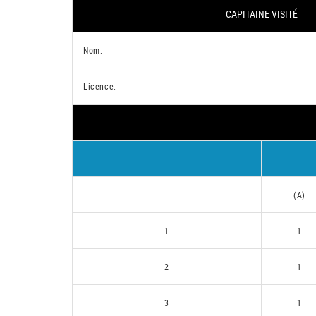
CAPITAINE VISITÉ
Nom:
Licence:
(A)
1
1
2
1
3
1