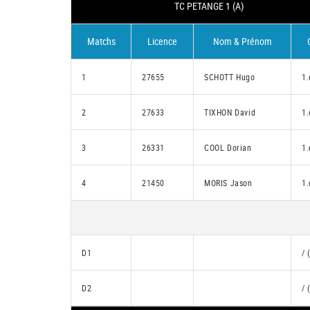
TC PETANGE 1 (A)
Matchs
Licence
Nom & Prénom
1
27655
SCHOTT Hugo
1.
2
27633
TIXHON David
1.
3
26331
COOL Dorian
1.
4
21450
MORIS Jason
1.
D1
/ 
D2
/ 