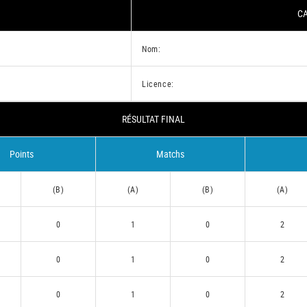
CA
Nom:
Licence:
RÉSULTAT FINAL
Points
Matchs
(B)
(A)
(B)
(A)
0
1
0
2
0
1
0
2
0
1
0
2