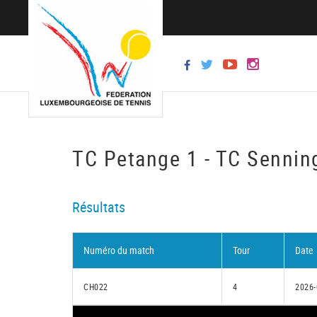
TC Petange 1 - TC Sennin
Résultats
Numéro du match
Tour
Date
CH022
4
2026-