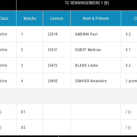
TC SENNINGERBERG 1 (B)
Class.
Matchs
Licence
Nom & Prénom
C
elite
1
22018
AMERINI Paul
3.2
elite
2
35531
DUBOT Mathias
3.1
elite
3
25472
BLAISE Louka
5.2
elite
4
24905
GRAVIER Alexandre
1.prom
()
D1
/ ()
()
D2
/ ()