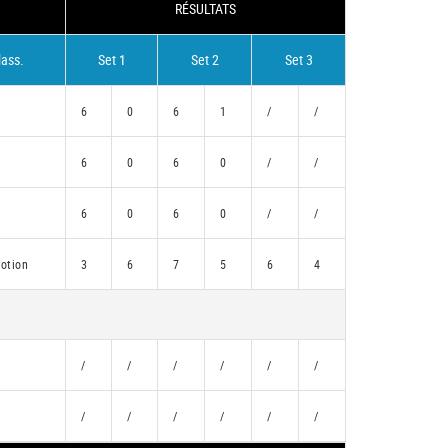
RÉSULTATS
lass.
Set 1
Set 2
Set 3
6
0
6
1
/
/
6
0
6
0
/
/
6
0
6
0
/
/
otion
3
6
7
5
6
4
/
/
/
/
/
/
/
/
/
/
/
/