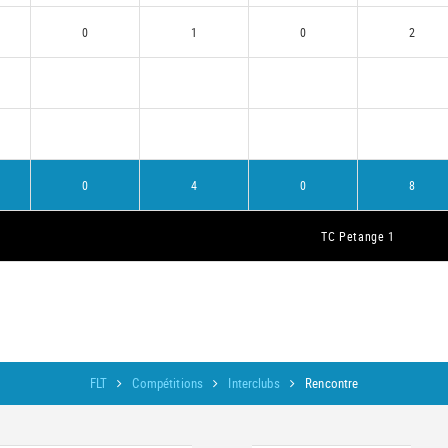
0
1
0
2
0
4
0
8
TC Petange 1
FLT
Compétitions
Interclubs
Rencontre