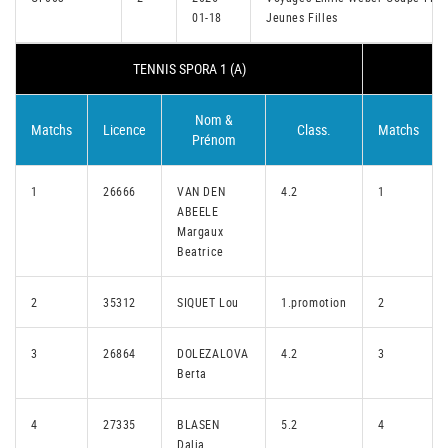
01-18
Jeunes Filles
TENNIS SPORA 1 (A)
Nom &
Matchs
Licence
Class.
Matchs
Prénom
1
26666
VAN DEN
4.2
1
ABEELE
Margaux
Beatrice
2
35312
SIQUET Lou
1.promotion
2
3
26864
DOLEZALOVA
4.2
3
Berta
4
27335
BLASEN
5.2
4
Dalia