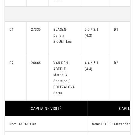
D1
27335
BLASEN
5.5 / 2.1
D1
Dalia /
(4.2)
SIQUET Lou
D2
26666
VAN DEN
4.4 / 5.1
D2
ABEELE
(4.4)
Margaux
Beatrice /
DOLEZALOVA
Berta
CAPITAINE VISITÉ
CAPITAIN
Nom: AYRAL Can
Nom: FEIDER Alexander