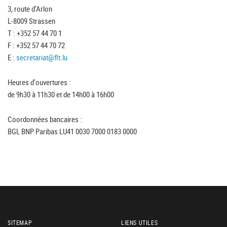
3, route d'Arlon
L-8009 Strassen
T : +352 57 44 70 1
F : +352 57 44 70 72
E :
secretariat@flt.lu
Heures d'ouvertures :
de 9h30 à 11h30 et de 14h00 à 16h00
Coordonnées bancaires :
BGL BNP Paribas LU41 0030 7000 0183 0000
SITEMAP
LIENS UTILES