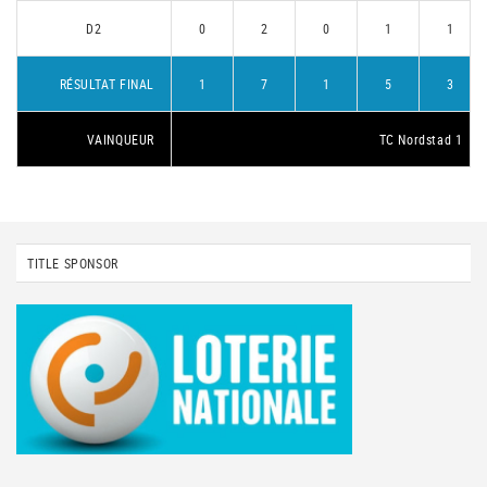
D2
0
2
0
1
1
RÉSULTAT FINAL
1
7
1
5
3
VAINQUEUR
TC Nordstad 1
TITLE SPONSOR