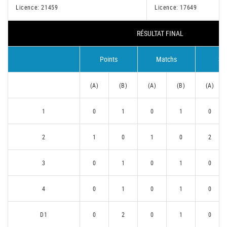
Licence: 21459
Licence: 17649
RÉSULTAT FINAL
Points
Matchs
Se
(A)
(B)
(A)
(B)
(A)
1
0
1
0
1
0
2
1
0
1
0
2
3
0
1
0
1
0
4
0
1
0
1
0
D1
0
2
0
1
0