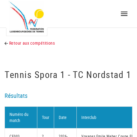
Toggle
naviga
Retour aux compétitions
Tennis Spora 1 - TC Nordstad 1
Résultats
Numéro du
Tour
Date
Interclub
match
CF003
2
2026-
Voyages Emile Weber Coupe FLT