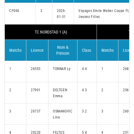
CF006
3
2026-
Voyages Emile Weber Coupe FLT
01-31
Jeunes Filles
TC NORDSTAD 1 (A)
TC 
Nom &
Matchs
Licence
Class.
Matchs
Licenc
Prénom
1
26503
TONNAR Ly
4.4
1
26879
2
27901
DELTGEN
4.3
2
25678
Emma
3
26737
OSMANOVIC
3.2
3
26090
Lina
4
29220
FELTUS
5.4
4
25170