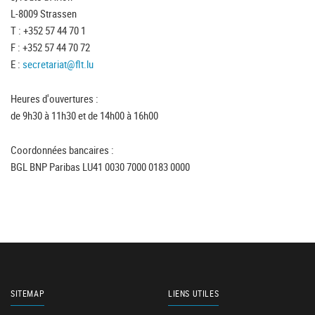
L-8009 Strassen
T : +352 57 44 70 1
F : +352 57 44 70 72
E :
secretariat@flt.lu
Heures d'ouvertures :
de 9h30 à 11h30 et de 14h00 à 16h00
Coordonnées bancaires :
BGL BNP Paribas LU41 0030 7000 0183 0000
SITEMAP
LIENS UTILES