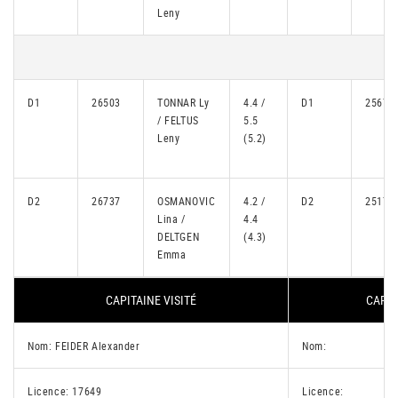
Leny
D1
26503
TONNAR Ly
4.4 /
D1
25678
/ FELTUS
5.5
Leny
(5.2)
D2
26737
OSMANOVIC
4.2 /
D2
25170
Lina /
4.4
DELTGEN
(4.3)
Emma
CAPITAINE VISITÉ
CAPIT
Nom: FEIDER Alexander
Nom:
Licence: 17649
Licence: