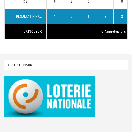
D2
0
2
0
1
0
RÉSULTAT FINAL
1
7
1
5
2
VAINQUEUR
TC Arquebusiers 1
TITLE SPONSOR