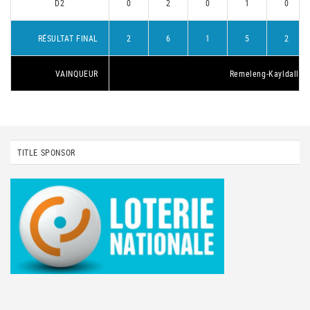
D2
0
2
0
1
0
RÉSULTAT FINAL
2
6
1
5
2
VAINQUEUR
Remeleng-Kayldall 1
TITLE SPONSOR