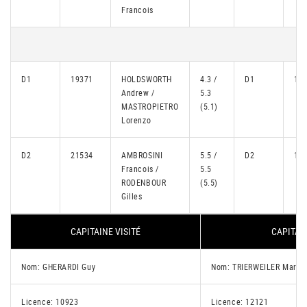
Francois
D1
19371
HOLDSWORTH
4.3 /
D1
16
Andrew /
5.3
MASTROPIETRO
(5.1)
Lorenzo
D2
21534
AMBROSINI
5.5 /
D2
12
Francois /
5.5
RODENBOUR
(5.5)
Gilles
CAPITAINE VISITÉ
CAPITAIN
Nom: GHERARDI Guy
Nom: TRIERWEILER Marc
Licence: 10923
Licence: 12121