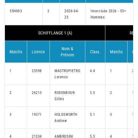
55H003
2
2026-04-
Interclubs 2026 - 55+
25
Hommes
SCHIFFLANGE 1 (A)
REME
Nom &
Matchs
Licence
Class.
Matchs
Lic
Prénom
1
25598
MASTROPIETRO
4.4
1
29
Lorenzo
2
26213
RODENBOUR
5.5
2
16
Gilles
3
19371
HOLDSWORTH
5.1
3
12
Andrew
4
21534
AMBROSINI
5.5
4
18