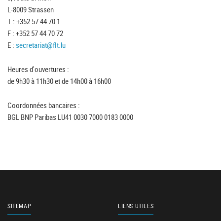
L-8009 Strassen
T : +352 57 44 70 1
F : +352 57 44 70 72
E :
secretariat@flt.lu
Heures d'ouvertures :
de 9h30 à 11h30 et de 14h00 à 16h00
Coordonnées bancaires :
BGL BNP Paribas LU41 0030 7000 0183 0000
SITEMAP
LIENS UTILES