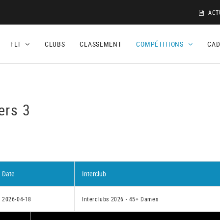
ACT
FLT
CLUBS
CLASSEMENT
COMPÉTITIONS
CA
ers 3
Date
Interclub
2026-04-18
Interclubs 2026 - 45+ Dames