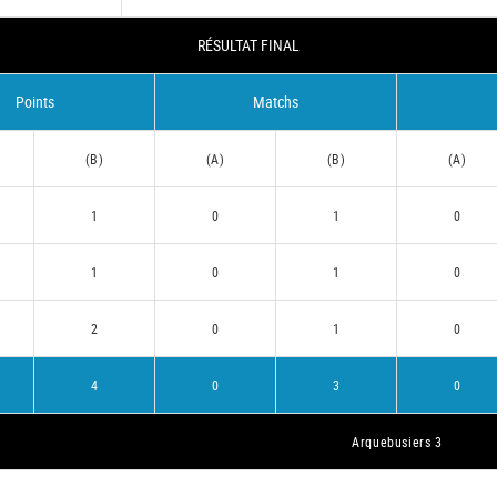
RÉSULTAT FINAL
Points
Matchs
(B)
(A)
(B)
(A)
1
0
1
0
1
0
1
0
2
0
1
0
4
0
3
0
Arquebusiers 3