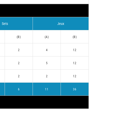
Sets
Jeux
(B)
(A)
(B)
2
4
12
2
5
12
2
2
12
6
11
36