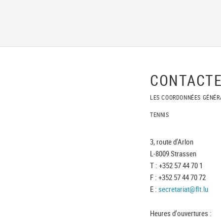
CONTACTE
LES COORDONNÉES GÉNÉR
TENNIS
3, route d'Arlon
L-8009 Strassen
T : +352 57 44 70 1
F : +352 57 44 70 72
E :
secretariat@flt.lu
Heures d'ouvertures :