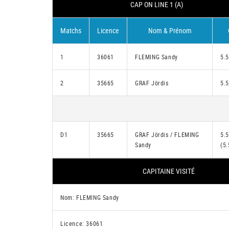
CAP ON LINE 1 (A)
Matchs
Licence
Nom & Prénom
1
36061
FLEMING Sandy
5.5
2
35665
GRAF Jördis
5.5
D1
35665
GRAF Jördis / FLEMING
5.5
Sandy
(5.
CAPITAINE VISITÉ
Nom: FLEMING Sandy
Licence: 36061