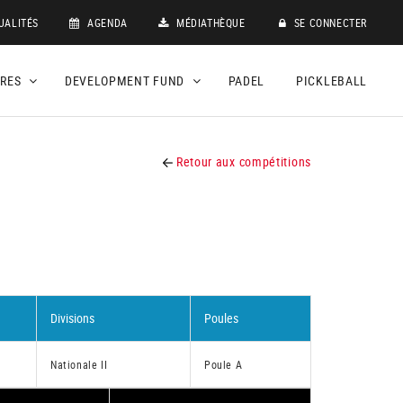
UALITÉS
AGENDA
MÉDIATHÈQUE
SE CONNECTER
DRES
DEVELOPMENT FUND
PADEL
PICKLEBALL
Retour aux compétitions
Divisions
Poules
Nationale II
Poule A