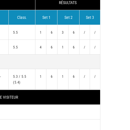
RÉSULTATS
Class.
Set 1
Set 2
Set 3
5.5
1
6
3
6
/
/
5.5
4
6
1
6
/
/
-
5.3 / 5.5
1
6
1
6
/
/
(5.4)
E VISITEUR