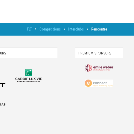
FLT
Compétitions
Interclubs
Rencontre
SORS
PREMIUM SPONSORS