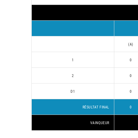
(A)
1
0
2
0
D1
0
RÉSULTAT FINAL
0
VAINQUEUR