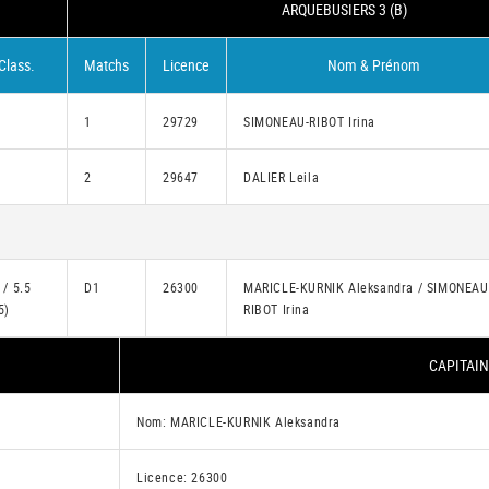
ARQUEBUSIERS 3 (B)
Class.
Matchs
Licence
Nom & Prénom
1
29729
SIMONEAU-RIBOT Irina
2
29647
DALIER Leila
 / 5.5
D1
26300
MARICLE-KURNIK Aleksandra / SIMONEAU
5)
RIBOT Irina
CAPITAIN
Nom: MARICLE-KURNIK Aleksandra
Licence: 26300