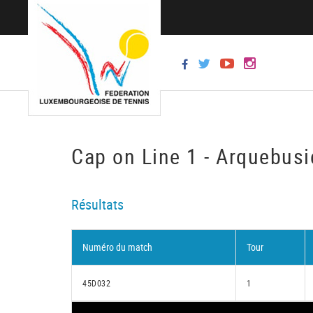
Cap on Line 1 - Arquebusi
Résultats
Numéro du match
Tour
45D032
1