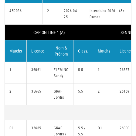
45D036
2
2026-04-
Interclubs 2026 - 45+
25
Dames
CAP ON LINE 1 (A)
SENNING
Nom &
Matchs
Licence
Class.
Matchs
Licence
Prénom
1
36061
FLEMING
5.5
1
26837
Sandy
2
35665
GRAF
5.5
2
26159
Jördis
D1
35665
GRAF
5.5 /
D1
26000
Jördis /
5.5