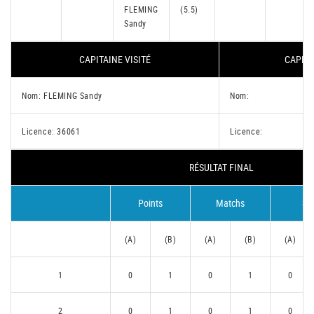
FLEMING
(5.5)
Sandy
CAPITAINE VISITÉ
CAPITA
Nom: FLEMING Sandy
Nom:
Licence: 36061
Licence:
RÉSULTAT FINAL
Points
Matchs
Se
(A)
(B)
(A)
(B)
(A)
1
0
1
0
1
0
2
0
1
0
1
0