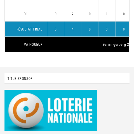
D1
0
2
0
1
0
RÉSULTAT FINAL
0
4
0
3
0
VAINQUEUR
Senningerberg 2
TITLE SPONSOR