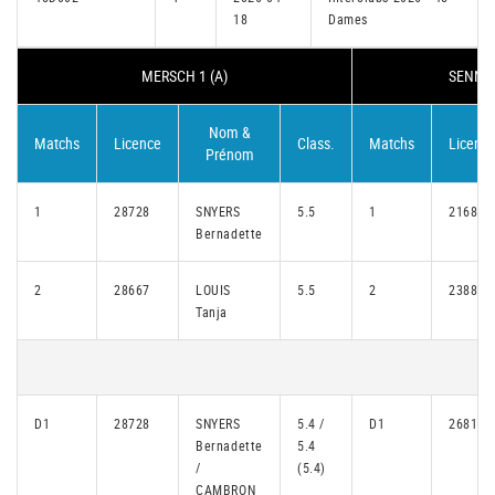
18
Dames
MERSCH 1 (A)
SENNIN
Nom &
Matchs
Licence
Class.
Matchs
Licenc
Prénom
1
28728
SNYERS
5.5
1
21686
Bernadette
2
28667
LOUIS
5.5
2
23880
Tanja
D1
28728
SNYERS
5.4 /
D1
26815
Bernadette
5.4
/
(5.4)
CAMBRON