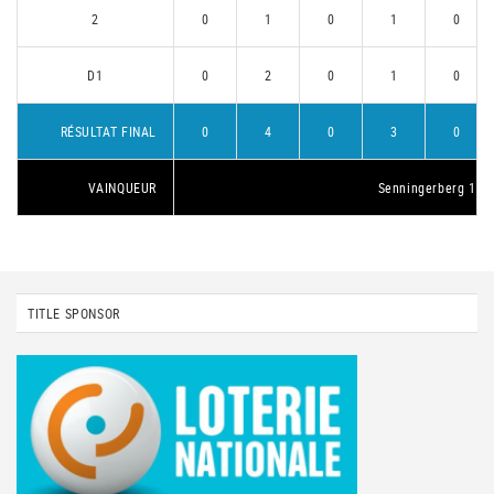
2
0
1
0
1
0
D1
0
2
0
1
0
RÉSULTAT FINAL
0
4
0
3
0
VAINQUEUR
Senningerberg 1
TITLE SPONSOR