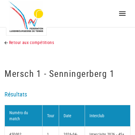
Toggle
naviga
Retour aux compétitions
Mersch 1 - Senningerberg 1
Résultats
Numéro du
Tour
Date
Interclub
match
45D002
1
2026-04-
Interclubs 2026 - 45+