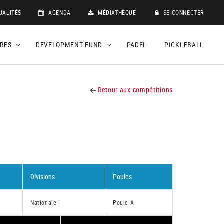
UALITÉS
AGENDA
MÉDIATHÈQUE
SE CONNECTER
DRES
DEVELOPMENT FUND
PADEL
PICKLEBALL
Retour aux compétitions
Divisions
Poules
Nationale I
Poule A