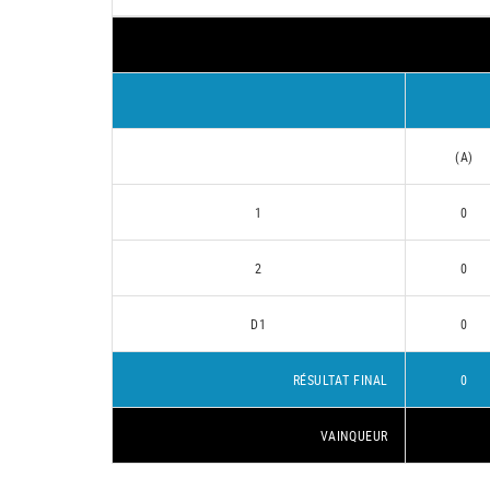
(A)
1
0
2
0
D1
0
RÉSULTAT FINAL
0
VAINQUEUR