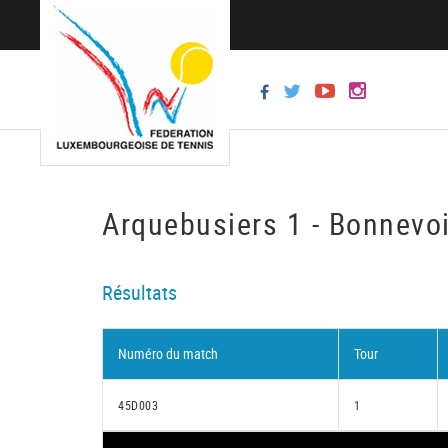
Arquebusiers 1 - Bonnevo
Résultats
Numéro du match
Tour
45D003
1