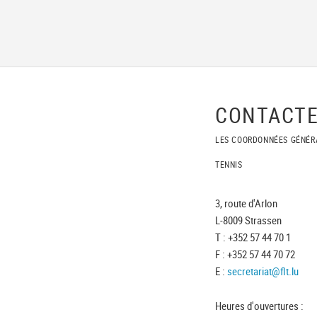
CONTACTE
LES COORDONNÉES GÉNÉR
TENNIS
3, route d'Arlon
L-8009 Strassen
T : +352 57 44 70 1
F : +352 57 44 70 72
E :
secretariat@flt.lu
Heures d'ouvertures :