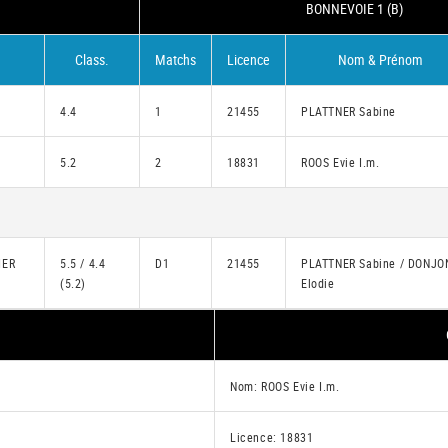
BONNEVOIE 1 (B)
Class.
Matchs
Licence
Nom & Prénom
4.4
1
21455
PLATTNER Sabine
5.2
2
18831
ROOS Evie I.m.
IER
5.5 / 4.4
D1
21455
PLATTNER Sabine / DONJO
(5.2)
Elodie
Nom: ROOS Evie I.m.
Licence: 18831