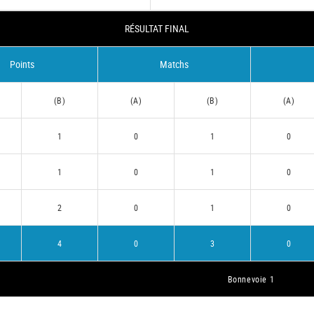
RÉSULTAT FINAL
Points
Matchs
(B)
(A)
(B)
(A)
1
0
1
0
1
0
1
0
2
0
1
0
4
0
3
0
Bonnevoie 1