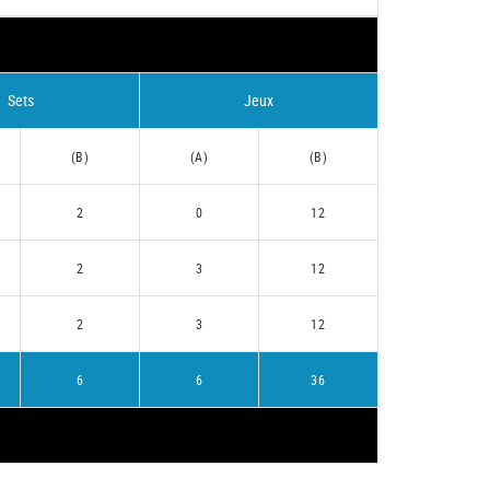
Sets
Jeux
(B)
(A)
(B)
2
0
12
2
3
12
2
3
12
6
6
36