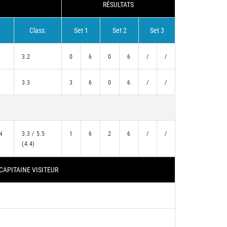
RÉSULTATS
Class.
Set 1
Set 2
Set 3
3.2
0
6
0
6
/
/
3.3
3
6
0
6
/
/
N
3.3 / 5.5
1
6
2
6
/
/
(4.4)
CAPITAINE VISITEUR