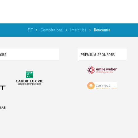
FLT
Compétitions
Interclubs
Rencontre
SORS
PREMIUM SPONSORS