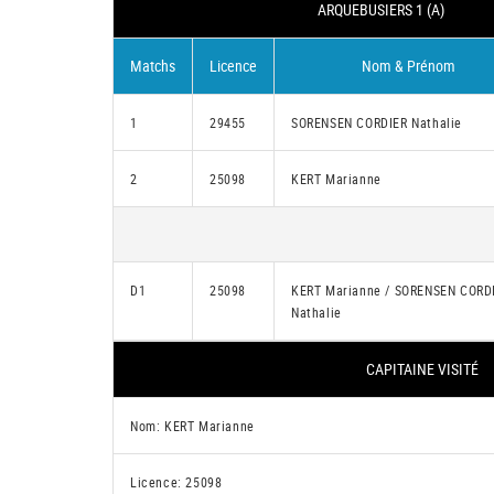
ARQUEBUSIERS 1 (A)
Matchs
Licence
Nom & Prénom
1
29455
SORENSEN CORDIER Nathalie
2
25098
KERT Marianne
D1
25098
KERT Marianne / SORENSEN CORD
Nathalie
CAPITAINE VISITÉ
Nom: KERT Marianne
Licence: 25098