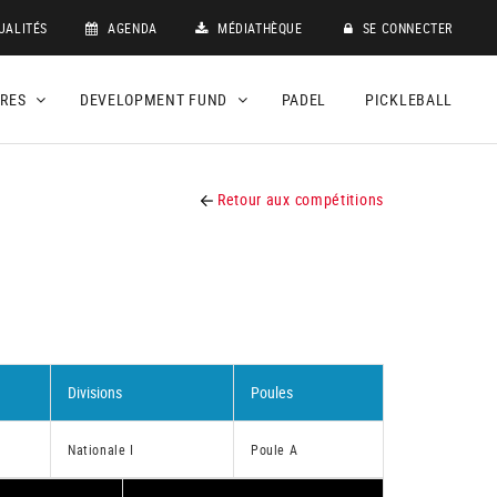
UALITÉS
AGENDA
MÉDIATHÈQUE
SE CONNECTER
DRES
DEVELOPMENT FUND
PADEL
PICKLEBALL
Retour aux compétitions
Divisions
Poules
Nationale I
Poule A