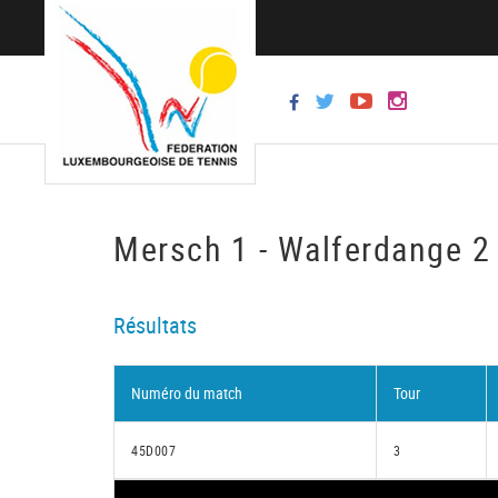
Mersch 1 - Walferdange 2
Résultats
Numéro du match
Tour
45D007
3