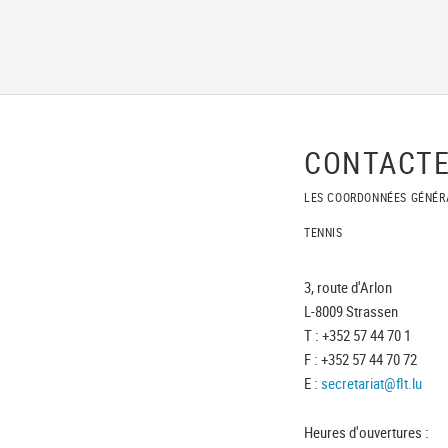
CONTACTE
LES COORDONNÉES GÉNÉR
TENNIS
3, route d'Arlon
L-8009 Strassen
T : +352 57 44 70 1
F : +352 57 44 70 72
E :
secretariat@flt.lu
Heures d'ouvertures :