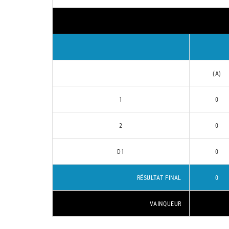
(A)
1
0
2
0
D1
0
RÉSULTAT FINAL
0
VAINQUEUR