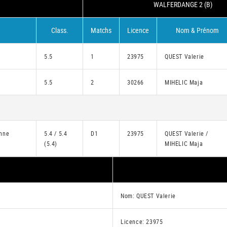
WALFERDANGE 2 (B)
Class.
Matchs
Licence
Nom & Prénom
5.5
1
23975
QUEST Valerie
5.5
2
30266
MIHELIC Maja
nne
5.4 / 5.4
D1
23975
QUEST Valerie /
(5.4)
MIHELIC Maja
Nom: QUEST Valerie
Licence: 23975