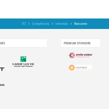
FLT
Compétitions
Interclubs
Rencontre
SORS
PREMIUM SPONSORS