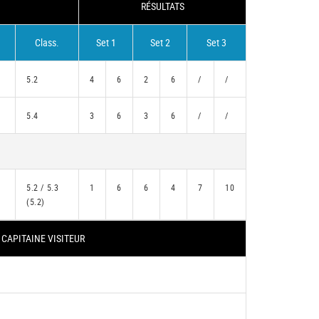
RÉSULTATS
Class.
Set 1
Set 2
Set 3
5.2
4
6
2
6
/
/
5.4
3
6
3
6
/
/
5.2 / 5.3
1
6
6
4
7
10
(5.2)
CAPITAINE VISITEUR