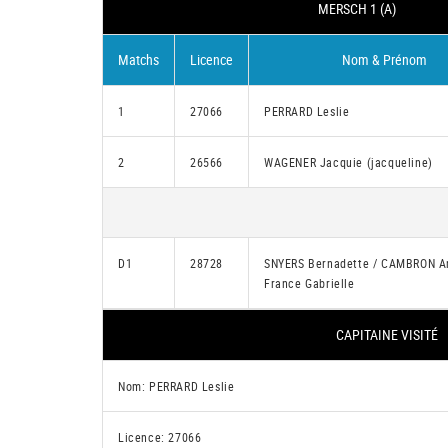
MERSCH 1 (A)
Matchs
Licence
Nom & Prénom
1
27066
PERRARD Leslie
2
26566
WAGENER Jacquie (jacqueline)
D1
28728
SNYERS Bernadette / CAMBRON A
France Gabrielle
CAPITAINE VISITÉ
Nom: PERRARD Leslie
Licence: 27066