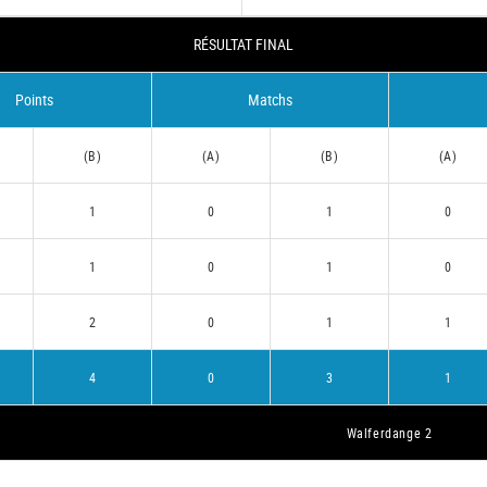
RÉSULTAT FINAL
Points
Matchs
(B)
(A)
(B)
(A)
1
0
1
0
1
0
1
0
2
0
1
1
4
0
3
1
Walferdange 2