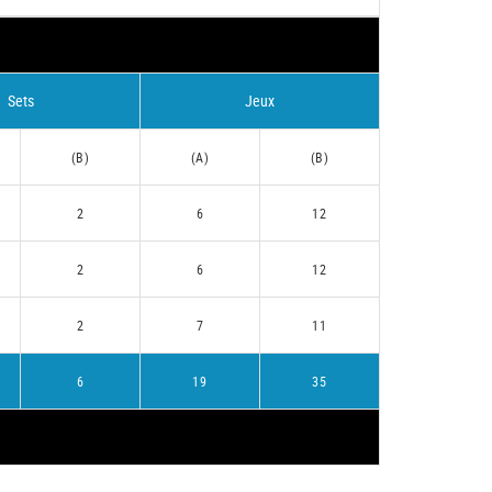
Sets
Jeux
(B)
(A)
(B)
2
6
12
2
6
12
2
7
11
6
19
35