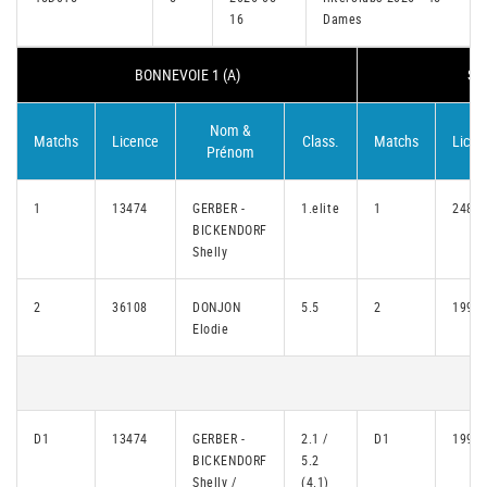
16
Dames
BONNEVOIE 1 (A)
SC
Nom &
Matchs
Licence
Class.
Matchs
Licen
Prénom
1
13474
GERBER -
1.elite
1
2487
BICKENDORF
Shelly
2
36108
DONJON
5.5
2
1990
Elodie
D1
13474
GERBER -
2.1 /
D1
1990
BICKENDORF
5.2
Shelly /
(4.1)