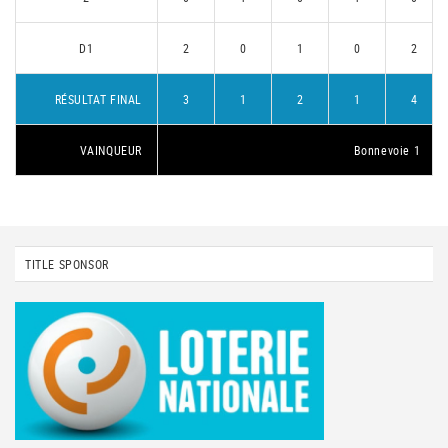
D1
2
0
1
0
2
RÉSULTAT FINAL
3
1
2
1
4
VAINQUEUR
Bonnevoie 1
TITLE SPONSOR