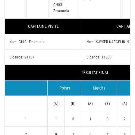
GHIGI
Emanuela
CAPITAINE VISITÉ
CAPITAINE
Nom: GHIGI Emanuela
Nom: KAYSER-NAEGELIN Nico
Licence: 24167
Licence: 11880
RÉSULTAT FINAL
Points
Matchs
Se
(A)
(B)
(A)
(B)
(A)
1
1
0
1
0
2
2
0
1
0
1
0