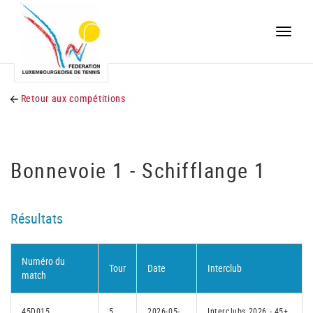
Toggle
naviga
Retour aux compétitions
Bonnevoie 1 - Schifflange 1
Résultats
Numéro du
Tour
Date
Interclub
match
45D015
5
2026-05-
Interclubs 2026 - 45+