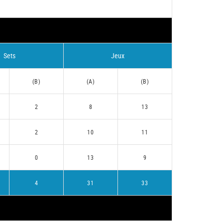
Sets
Jeux
(B)
(A)
(B)
2
8
13
2
10
11
0
13
9
4
31
33