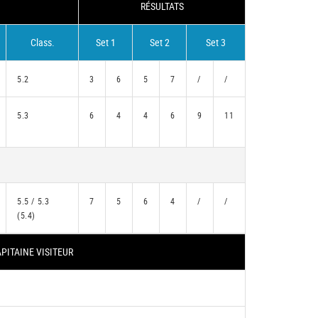
RÉSULTATS
Class.
Set 1
Set 2
Set 3
5.2
3
6
5
7
/
/
5.3
6
4
4
6
9
11
5.5 / 5.3
7
5
6
4
/
/
(5.4)
PITAINE VISITEUR