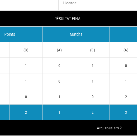
Licence:
RÉSULTAT FINAL
Points
Matchs
(B)
(A)
(B)
(A)
1
0
1
0
1
0
1
1
0
1
0
2
2
1
2
3
Arquebusiers 2