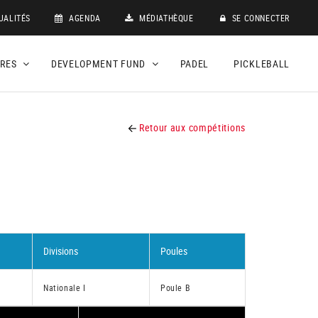
UALITÉS
AGENDA
MÉDIATHÈQUE
SE CONNECTER
DRES
DEVELOPMENT FUND
PADEL
PICKLEBALL
Retour aux compétitions
Divisions
Poules
Nationale I
Poule B