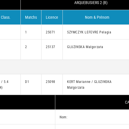
ARQUEBUSIERS 2 (B)
Class.
Matchs
Licence
Nom & Prénom
4
1
25071
SZYMCZYK LEFEVRE Pelagia
5
2
25137
GLUZINSKA Malgorzata
 / 5.4
D1
25098
KERT Marianne / GLUZINSKA
4)
Malgorzata
CA
Nom: