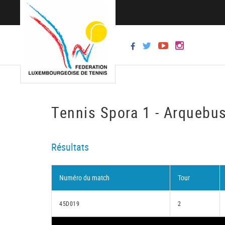
Tennis Spora 1 - Arquebus
Résultats
Numéro du match
Tour
45D019
2