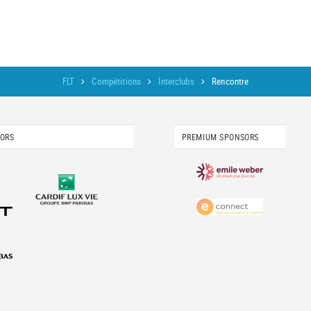
FLT
Compétitions
Interclubs
Rencontre
SORS
PREMIUM SPONSORS