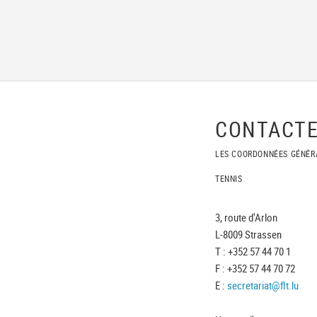
CONTACTE
LES COORDONNÉES GÉNÉR
TENNIS
3, route d'Arlon
L-8009 Strassen
T : +352 57 44 70 1
F : +352 57 44 70 72
E :
secretariat@flt.lu