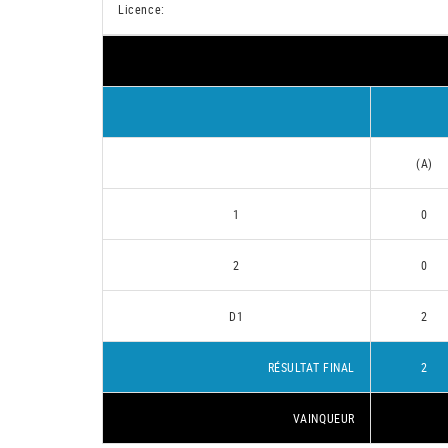
Licence:
(A)
1
0
2
0
D1
2
RÉSULTAT FINAL
2
VAINQUEUR