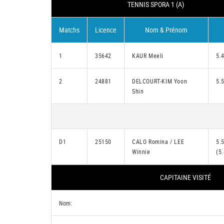
TENNIS SPORA 1 (A)
Matchs
Licence
Nom & Prénom
1
35642
KAUR Meeli
5.
2
24881
DELCOURT-KIM Yoon
5.
Shin
D1
25150
CALO Romina / LEE
5.5
Winnie
(5.
CAPITAINE VISITÉ
Nom: