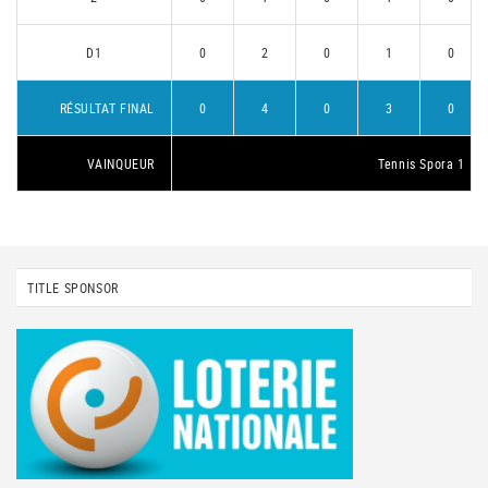
D1
0
2
0
1
0
RÉSULTAT FINAL
0
4
0
3
0
VAINQUEUR
Tennis Spora 1
TITLE SPONSOR