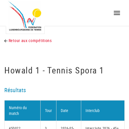
Toggle
naviga
Retour aux compétitions
Howald 1 - Tennis Spora 1
Résultats
Numéro du
Tour
Date
Interclub
match
45D022
3
2026-05-
Interclubs 2026 - 45+