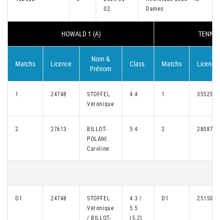
02
Dames
HOWALD 1 (A)
TENNIS 
Nom &
Matchs
Licence
Class.
Matchs
Licence
Prénom
1
24748
STOFFEL
4.4
1
35525
Véronique
2
27613
BILLOT-
5.4
2
28087
POLANI
Caroline
D1
24748
STOFFEL
4.3 /
D1
25150
Véronique
5.5
/ BILLOT-
(5.2)