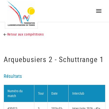
Toggle
naviga
Retour aux compétitions
Arquebusiers 2 - Schuttrange 1
Résultats
Numéro du
Tour
Date
Interclub
match
45D023
3
2026-05-
Interclubs 2026 - 45+