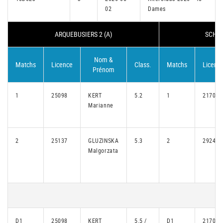
02
Dames
ARQUEBUSIERS 2 (A)
SCHUT
Nom &
Matchs
Licence
Class.
Matchs
Licenc
Prénom
1
25098
KERT
5.2
1
21706
Marianne
2
25137
GLUZINSKA
5.3
2
29244
Malgorzata
D1
25098
KERT
5.5 /
D1
21706