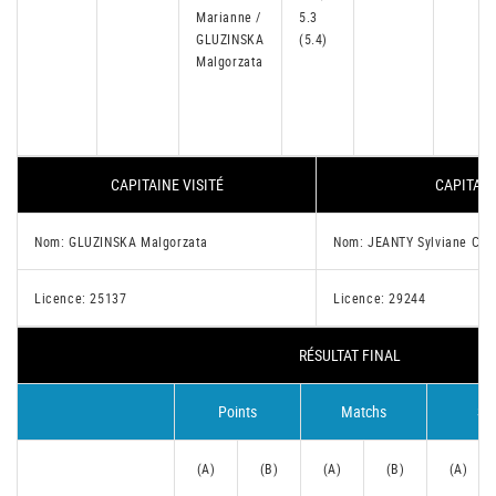
Marianne /
5.3
GLUZINSKA
(5.4)
Malgorzata
CAPITAINE VISITÉ
CAPITAIN
Nom: GLUZINSKA Malgorzata
Nom: JEANTY Sylviane Chan
Licence: 25137
Licence: 29244
RÉSULTAT FINAL
Points
Matchs
Se
(A)
(B)
(A)
(B)
(A)