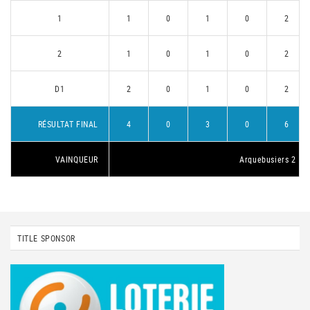
1
1
0
1
0
2
2
1
0
1
0
2
D1
2
0
1
0
2
RÉSULTAT FINAL
4
0
3
0
6
VAINQUEUR
Arquebusiers 2
TITLE SPONSOR