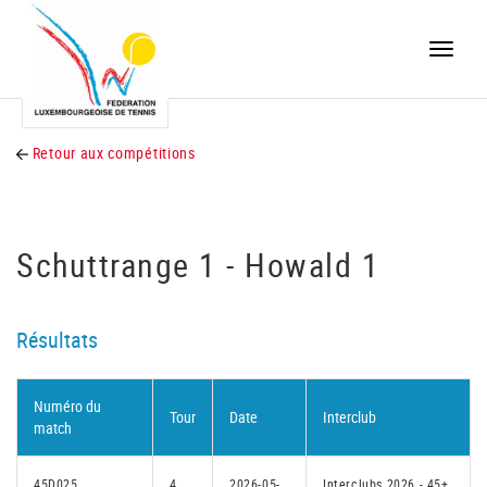
Toggle
naviga
Retour aux compétitions
Schuttrange 1 - Howald 1
Résultats
Numéro du
Tour
Date
Interclub
match
45D025
4
2026-05-
Interclubs 2026 - 45+