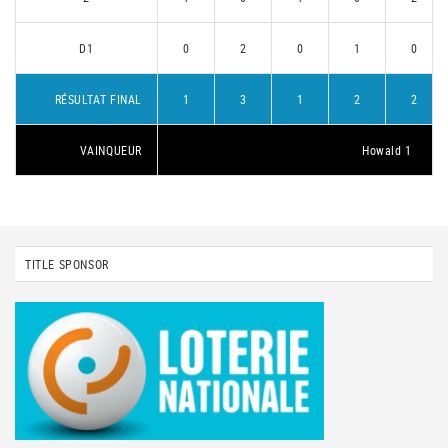
D1
0
2
0
1
0
RÉSULTAT FINAL
1
3
1
2
2
VAINQUEUR
Howald 1
TITLE SPONSOR