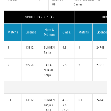
09
Dames
SCHUTTRANGE 1 (A)
HOWAL
Nom &
Matchs
Licence
Class.
Matchs
Licence
Prénom
1
13312
SÜNNEN
4.3
1
24748
Tanja
2
22258
BABA-
5.5
2
27613
NOARO
Seiya
D1
13312
SÜNNEN
4.3 /
D1
24748
Tanja /
5.5
BABA-
(5.2)