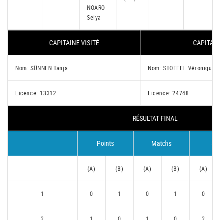
NOARO
Seiya
CAPITAINE VISITÉ
CAPITAIN
Nom: SÜNNEN Tanja
Nom: STOFFEL Véronique
Licence: 13312
Licence: 24748
RÉSULTAT FINAL
Points
Matchs
Se
(A)
(B)
(A)
(B)
(A)
1
0
1
0
1
0
2
1
0
1
0
2