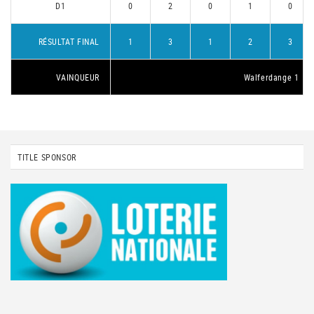
D1
0
2
0
1
0
RÉSULTAT FINAL
1
3
1
2
3
VAINQUEUR
Walferdange 1
TITLE SPONSOR