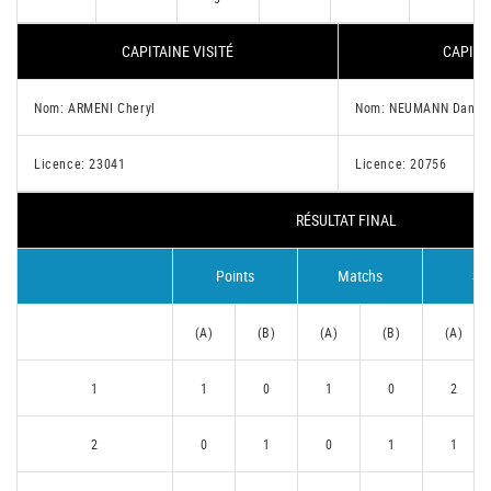
CAPITAINE VISITÉ
CAPITA
Nom: ARMENI Cheryl
Nom: NEUMANN Dani
Licence: 23041
Licence: 20756
RÉSULTAT FINAL
Points
Matchs
Se
(A)
(B)
(A)
(B)
(A)
1
1
0
1
0
2
2
0
1
0
1
1