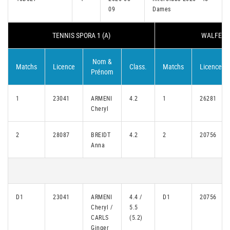
09
Dames
TENNIS SPORA 1 (A)
WALFERDA
Nom &
Matchs
Licence
Class.
Matchs
Licence
Prénom
1
23041
ARMENI
4.2
1
26281
Cheryl
2
28087
BREIDT
4.2
2
20756
Anna
D1
23041
ARMENI
4.4 /
D1
20756
Cheryl /
5.5
CARLS
(5.2)
Ginger