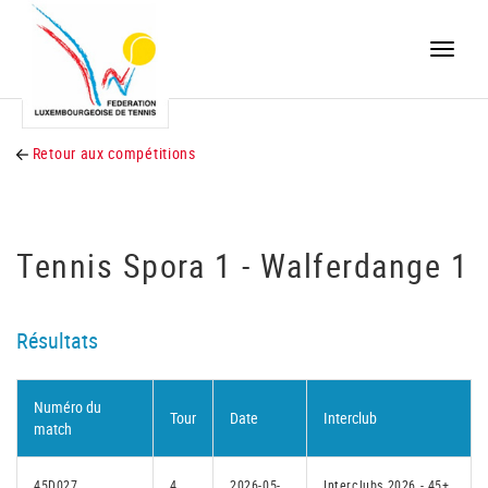
Toggle
naviga
Retour aux compétitions
Tennis Spora 1 - Walferdange 1
Résultats
Numéro du
Tour
Date
Interclub
match
45D027
4
2026-05-
Interclubs 2026 - 45+