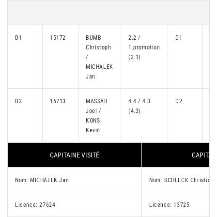
D1
15172
BUMB
2.2 /
D1
13
Christoph
1.promotion
/
(2.1)
MICHALEK
Jan
D2
16713
MASSAR
4.4 / 4.3
D2
14
Joel /
(4.3)
KONS
Kevin
CAPITAINE VISITÉ
CAPITAIN
Nom: MICHALEK Jan
Nom: SCHLECK Christian
Licence: 27624
Licence: 13725