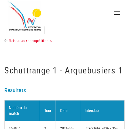
Toggle
naviga
Retour aux compétitions
Schuttrange 1 - Arquebusiers 1
Résultats
Numéro du
Tour
Date
Interclub
match
35H004
2
2026-04-
Interclubs 2026 - 35+