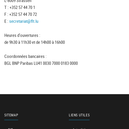
L-8009 Strassen
T : +352 57 44 70 1
F : +352 57 44 70 72
E :
secretariat@flt.lu
Heures d'ouvertures :
de 9h30 à 11h30 et de 14h00 à 16h00
Coordonnées bancaires :
BGL BNP Paribas LU41 0030 7000 0183 0000
SITEMAP
LIENS UTILES