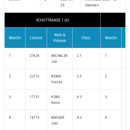
25
Hommes
SCHUTTRANGE 1 (A)
Nom &
Matchs
Licence
Class.
Matchs
Li
Prénom
1
27624
MICHALEK
2.1
1
13
Jan
2
22713
BEWIG
3.3
2
26
Florian
3
17131
KONS
4.3
3
17
Kevin
4
16713
MASSAR
4.3
4
21
Joel