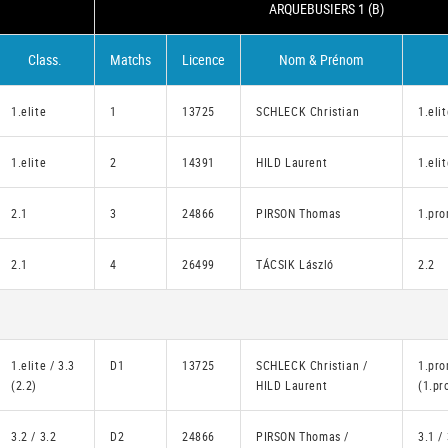
ARQUEBUSIERS 1 (B)
Class.
Matchs
Licence
Nom & Prénom
1.elite
1
13725
SCHLECK Christian
1.eli
1.elite
2
14391
HILD Laurent
1.eli
2.1
3
24866
PIRSON Thomas
1.pro
2.1
4
26499
TÁCSIK László
2.2
1.elite / 3.3
D1
13725
SCHLECK Christian /
1.pro
(2.2)
HILD Laurent
(1.pr
3.2 / 3.2
D2
24866
PIRSON Thomas /
3.1 / 