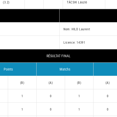
(3.2)
TÁCSIK László
Nom: HILD Laurent
Licence: 14391
RÉSULTAT FINAL
Points
Matchs
(B)
(A)
(B)
(A)
1
0
1
0
1
0
1
0