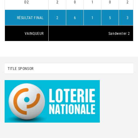
D2
2
0
1
0
2
RÉSULTAT FINAL
2
6
1
5
3
VAINQUEUR
Sandweiler 2
TITLE SPONSOR