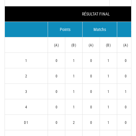
RÉSULTAT FINAL
Points
Matchs
Se
(A)
(B)
(A)
(B)
(A)
1
0
1
0
1
0
2
0
1
0
1
0
3
0
1
0
1
1
4
0
1
0
1
0
D1
0
2
0
1
0