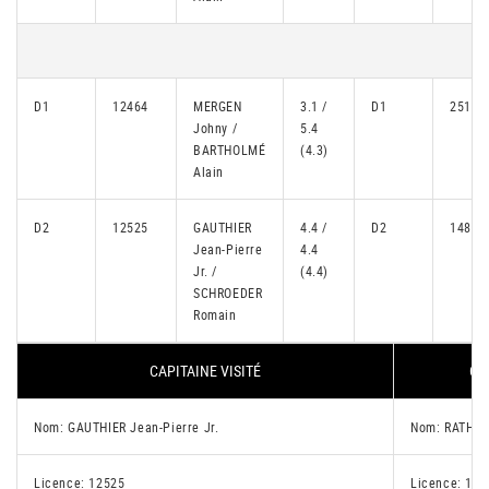
D1
12464
MERGEN
3.1 /
D1
25157
Johny /
5.4
BARTHOLMÉ
(4.3)
Alain
D2
12525
GAUTHIER
4.4 /
D2
14807
Jean-Pierre
4.4
Jr. /
(4.4)
SCHROEDER
Romain
CAPITAINE VISITÉ
CA
Nom: GAUTHIER Jean-Pierre Jr.
Nom: RATHS 
Licence: 12525
Licence: 148