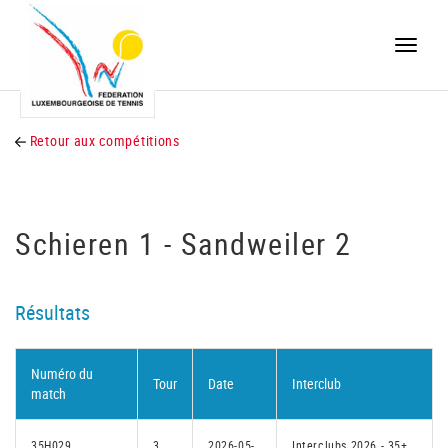
Toggle
naviga
Retour aux compétitions
Schieren 1 - Sandweiler 2
Résultats
Numéro du
Tour
Date
Interclub
match
35H029
3
2026-05-
Interclubs 2026 - 35+