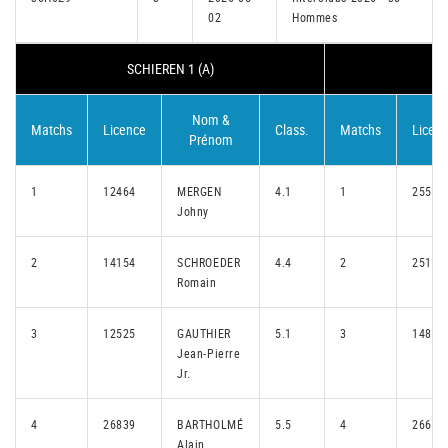
02
Hommes
SCHIEREN 1 (A)
SA
Nom &
Matchs
Licence
Class.
Matchs
Licen
Prénom
1
12464
MERGEN
4.1
1
25548
Johny
2
14154
SCHROEDER
4.4
2
25157
Romain
3
12525
GAUTHIER
5.1
3
14807
Jean-Pierre
Jr.
4
26839
BARTHOLMÉ
5.5
4
26675
Alain