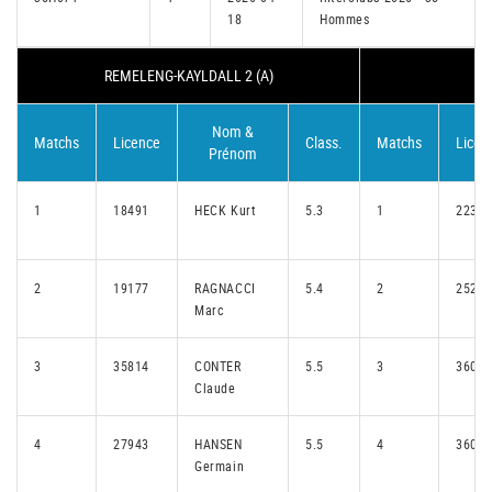
18
Hommes
REMELENG-KAYLDALL 2 (A)
S
Nom &
Matchs
Licence
Class.
Matchs
Licen
Prénom
1
18491
HECK Kurt
5.3
1
22395
2
19177
RAGNACCI
5.4
2
25223
Marc
3
35814
CONTER
5.5
3
36041
Claude
4
27943
HANSEN
5.5
4
36028
Germain