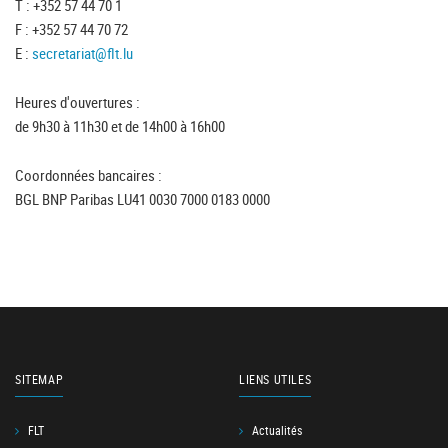
T : +352 57 44 70 1
F : +352 57 44 70 72
E :
secretariat@flt.lu
Heures d'ouvertures :
de 9h30 à 11h30 et de 14h00 à 16h00
Coordonnées bancaires :
BGL BNP Paribas LU41 0030 7000 0183 0000
SITEMAP
LIENS UTILES
FLT
Actualités