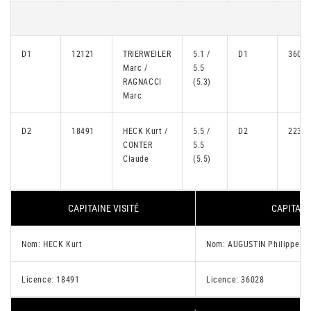
D1
12121
TRIERWEILER
5.1 /
D1
36028
Marc /
5.5
RAGNACCI
(5.3)
Marc
D2
18491
HECK Kurt /
5.5 /
D2
22395
CONTER
5.5
Claude
(5.5)
CAPITAINE VISITÉ
CAPITAIN
Nom: HECK Kurt
Nom: AUGUSTIN Philippe
Licence: 18491
Licence: 36028