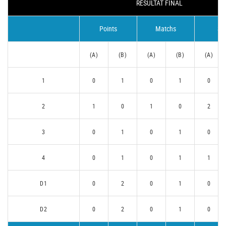
RÉSULTAT FINAL
Points
Matchs
Se
(A)
(B)
(A)
(B)
(A)
1
0
1
0
1
0
2
1
0
1
0
2
3
0
1
0
1
0
4
0
1
0
1
1
D1
0
2
0
1
0
D2
0
2
0
1
0