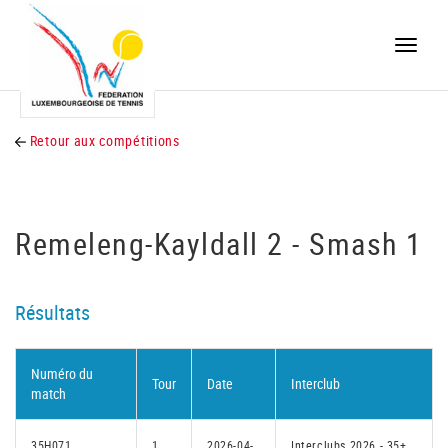
Toggle
naviga
Retour aux compétitions
Remeleng-Kayldall 2 - Smash 1
Résultats
Numéro du
Tour
Date
Interclub
match
35H071
1
2026-04-
Interclubs 2026 - 35+