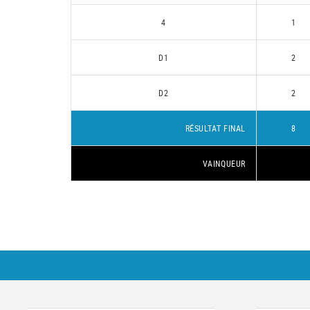
4
1
D1
2
D2
2
RÉSULTAT FINAL
8
VAINQUEUR