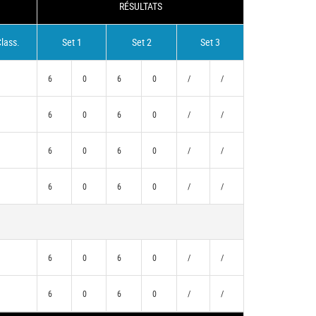
RÉSULTATS
lass.
Set 1
Set 2
Set 3
6
0
6
0
/
/
6
0
6
0
/
/
6
0
6
0
/
/
6
0
6
0
/
/
)
6
0
6
0
/
/
)
6
0
6
0
/
/