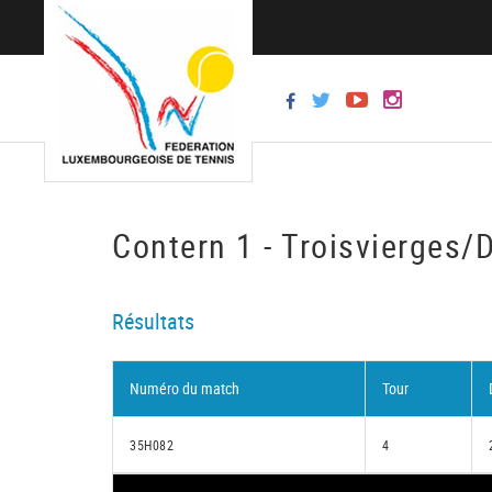
Contern 1 - Troisvierges/D
Résultats
Numéro du match
Tour
35H082
4