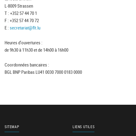
L-8009 Strassen
T : +352 57 44 70 1
F : +352 57 44 70 72
E :
secretariat@flt.lu
Heures d'ouvertures :
de 9h30 à 11h30 et de 14h00 à 16h00
Coordonnées bancaires :
BGL BNP Paribas LU41 0030 7000 0183 0000
SITEMAP
LIENS UTILES