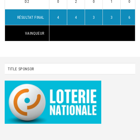
D2
0
2
0
1
0
RÉSULTAT FINAL
4
4
3
3
6
VAINQUEUR
TITLE SPONSOR