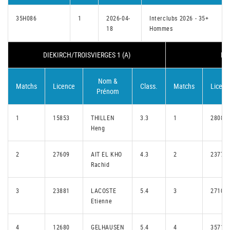
35H086
1
2026-04-
Interclubs 2026 - 35+
18
Hommes
DIEKIRCH/TROISVIERGES 1 (A)
HO
Nom &
Matchs
Licence
Class.
Matchs
Licenc
Prénom
1
15853
THILLEN
3.3
1
28083
Heng
2
27609
AIT EL KHO
4.3
2
23771
Rachid
3
23881
LACOSTE
5.4
3
27104
Etienne
4
12680
GELHAUSEN
5.4
4
35714