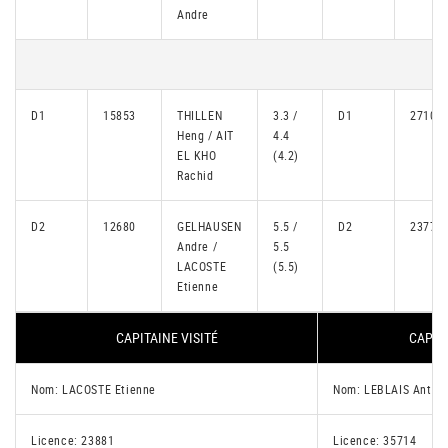
Andre
D1
15853
THILLEN
3.3 /
D1
27104
Heng / AIT
4.4
EL KHO
(4.2)
Rachid
D2
12680
GELHAUSEN
5.5 /
D2
23771
Andre /
5.5
LACOSTE
(5.5)
Etienne
CAPITAINE VISITÉ
CAPITA
Nom: LACOSTE Etienne
Nom: LEBLAIS Antoi
Licence: 23881
Licence: 35714