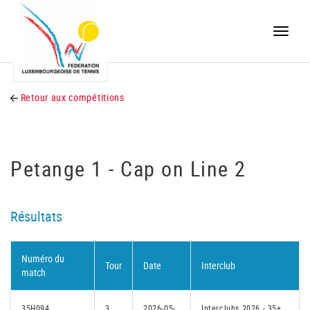
Toggle
naviga
Retour aux compétitions
Petange 1 - Cap on Line 2
Résultats
Numéro du
Tour
Date
Interclub
match
35H094
3
2026-05-
Interclubs 2026 - 35+