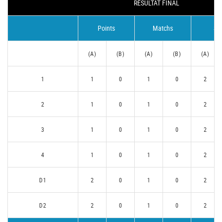
RÉSULTAT FINAL
Points
Matchs
Se
(A)
(B)
(A)
(B)
(A)
1
1
0
1
0
2
2
1
0
1
0
2
3
1
0
1
0
2
4
1
0
1
0
2
D1
2
0
1
0
2
D2
2
0
1
0
2