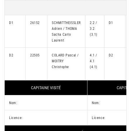
D1
26152
SCHMITTHEISSLER
2.2 /
D1
Adrien / THOMA
3.2
Sacha Carlo
(3.1)
Laurent
D2
22505
COLARD Pascal /
4.1 /
D2
MOITRY
4.1
Christophe
(4.1)
CAPITAINE VISITÉ
CAPITAI
Nom:
Nom:
Licence:
Licence: