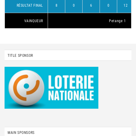
RÉSULTAT FINAL
8
0
6
0
12
VAINQUEUR
Petange 1
TITLE SPONSOR
MAIN SPONSORS