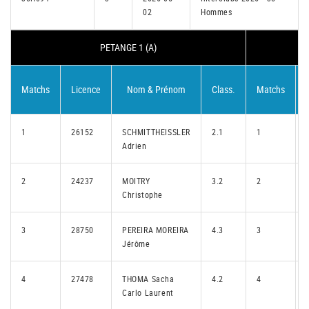
02
Hommes
PETANGE 1 (A)
Matchs
Licence
Nom & Prénom
Class.
Matchs
1
26152
SCHMITTHEISSLER
2.1
1
Adrien
2
24237
MOITRY
3.2
2
Christophe
3
28750
PEREIRA MOREIRA
4.3
3
Jérôme
4
27478
THOMA Sacha
4.2
4
Carlo Laurent