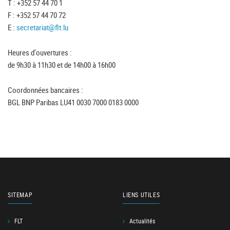
T : +352 57 44 70 1
F : +352 57 44 70 72
E :
secretariat@flt.lu
Heures d'ouvertures :
de 9h30 à 11h30 et de 14h00 à 16h00
Coordonnées bancaires :
BGL BNP Paribas LU41 0030 7000 0183 0000
SITEMAP
LIENS UTILES
FLT
Actualités