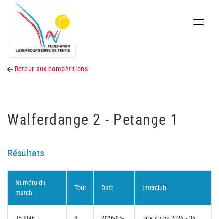
Toggle
naviga
Retour aux compétitions
Walferdange 2 - Petange 1
Résultats
Numéro du
Tour
Date
Interclub
match
35H096
4
2026-05-
Interclubs 2026 - 35+