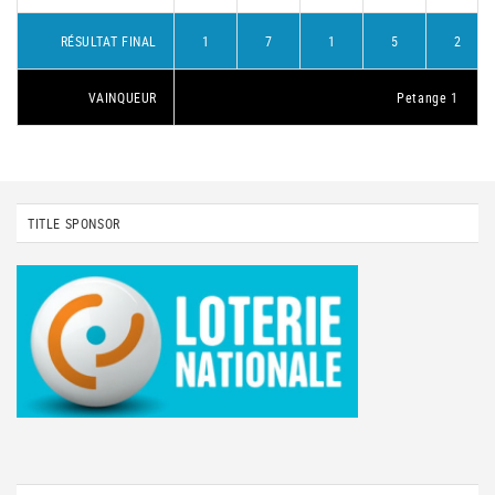
RÉSULTAT FINAL
1
7
1
5
2
VAINQUEUR
Petange 1
TITLE SPONSOR