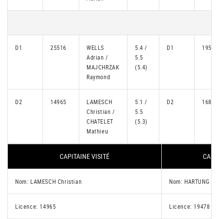
D1
25516
WELLS
5.4 /
D1
19569
Adrian /
5.5
MAJCHRZAK
(5.4)
Raymond
D2
14965
LAMESCH
5.1 /
D2
16835
Christian /
5.5
CHATELET
(5.3)
Mathieu
CAPITAINE VISITÉ
CAPIT
Nom: LAMESCH Christian
Nom: HARTUNG Dan
Licence: 14965
Licence: 19478