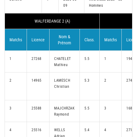
09
Hommes
WALFERDANGE 2 (A)
P
Nom &
Matchs
Licence
Class.
Matchs
Licen
Prénom
1
27268
CHATELET
5.5
1
19478
Mathieu
2
14965
LAMESCH
5.3
2
27478
Christian
3
25588
MAJCHRZAK
5.5
3
16835
Raymond
4
25516
WELLS
5.4
4
27118
Adrian