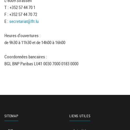
L-8009 Strassen
T : +352 57 44 70 1
F : +352 57 44 70 72
E :
secretariat@flt.lu
Heures d'ouvertures :
de 9h30 à 11h30 et de 14h00 à 16h00
Coordonnées bancaires :
BGL BNP Paribas LU41 0030 7000 0183 0000
SITEMAP
LIENS UTILES