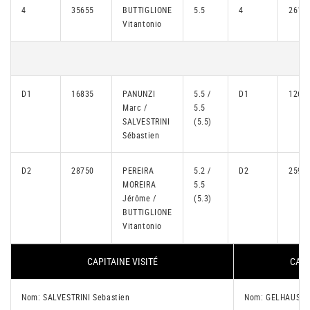
4
35655
BUTTIGLIONE
5.5
4
2611
Vitantonio
D1
16835
PANUNZI
5.5 /
D1
1268
Marc /
5.5
SALVESTRINI
(5.5)
Sébastien
D2
28750
PEREIRA
5.2 /
D2
2590
MOREIRA
5.5
Jérôme /
(5.3)
BUTTIGLIONE
Vitantonio
CAPITAINE VISITÉ
CAPI
Nom: SALVESTRINI Sebastien
Nom: GELHAUSEN