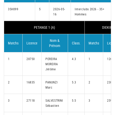
35H099
5
2026-05-
Interclubs 2026 - 35+
16
Hommes
PETANGE 1 (A)
DIEKIRC
Nom &
Matchs
Licence
Class.
Matchs
Licen
Prénom
1
28750
PEREIRA
4.3
1
1268
MOREIRA
Jérôme
2
16835
PANUNZI
5.3
2
2388
Marc
3
27118
SALVESTRINI
5.5
3
2590
Sébastien