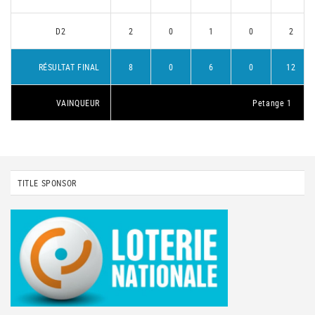
D2
2
0
1
0
2
RÉSULTAT FINAL
8
0
6
0
12
VAINQUEUR
Petange 1
TITLE SPONSOR