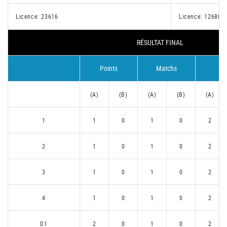
Licence: 23616
Licence: 12680
RÉSULTAT FINAL
Points
Matchs
Se
(A)
(B)
(A)
(B)
(A)
1
1
0
1
0
2
2
1
0
1
0
2
3
1
0
1
0
2
4
1
0
1
0
2
D1
2
0
1
0
2