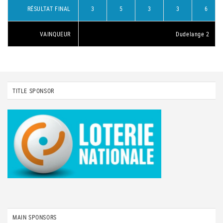
RÉSULTAT FINAL
3
5
3
3
6
VAINQUEUR
Dudelange 2
TITLE SPONSOR
MAIN SPONSORS