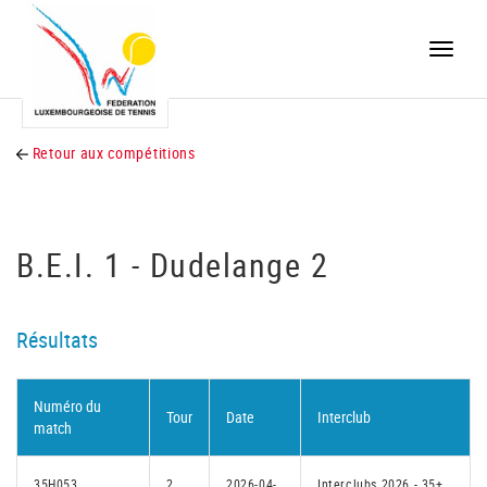
Toggle
naviga
Retour aux compétitions
B.E.I. 1 - Dudelange 2
Résultats
Numéro du
Tour
Date
Interclub
match
35H053
2
2026-04-
Interclubs 2026 - 35+