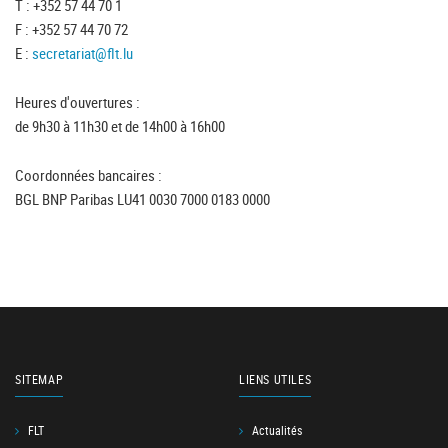
T : +352 57 44 70 1
F : +352 57 44 70 72
E :
secretariat@flt.lu
Heures d'ouvertures :
de 9h30 à 11h30 et de 14h00 à 16h00
Coordonnées bancaires :
BGL BNP Paribas LU41 0030 7000 0183 0000
SITEMAP
LIENS UTILES
FLT
Actualités