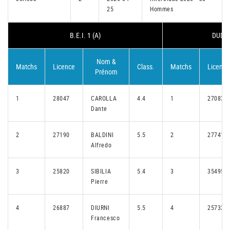
25
Hommes
B.E.I. 1 (A)
DUDEL
Nom &
Matchs
Licence
Class.
Matchs
Licence
Prénom
1
28047
CAROLLA
4.4
1
27083
Dante
2
27190
BALDINI
5.5
2
27741
Alfredo
3
25820
SIBILIA
5.4
3
35495
Pierre
4
26887
DIURNI
5.5
4
25733
Francesco