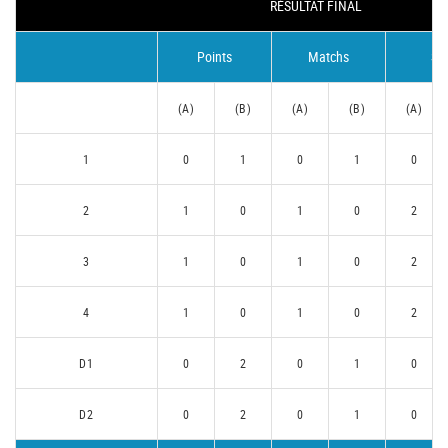
RÉSULTAT FINAL
Points
Matchs
Se
(A)
(B)
(A)
(B)
(A)
1
0
1
0
1
0
2
1
0
1
0
2
3
1
0
1
0
2
4
1
0
1
0
2
D1
0
2
0
1
0
D2
0
2
0
1
0