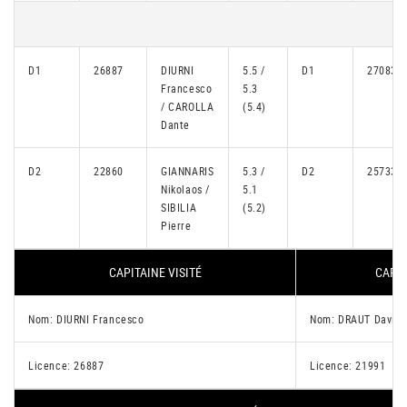
D1
26887
DIURNI
5.5 /
D1
27083
Francesco
5.3
/ CAROLLA
(5.4)
Dante
D2
22860
GIANNARIS
5.3 /
D2
25733
Nikolaos /
5.1
SIBILIA
(5.2)
Pierre
CAPITAINE VISITÉ
CAPIT
Nom: DIURNI Francesco
Nom: DRAUT David
Licence: 26887
Licence: 21991