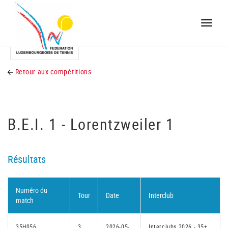
Toggle
naviga
Retour aux compétitions
B.E.I. 1 - Lorentzweiler 1
Résultats
Numéro du
Tour
Date
Interclub
match
35H056
3
2026-05-
Interclubs 2026 - 35+