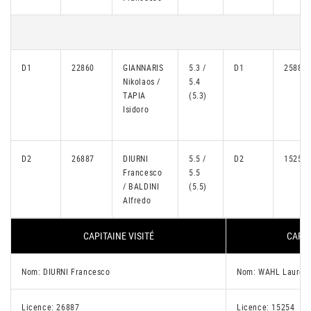
D1
22860
GIANNARIS
5.3 /
D1
25888
Nikolaos /
5.4
TAPIA
(5.3)
Isidoro
D2
26887
DIURNI
5.5 /
D2
15254
Francesco
5.5
/ BALDINI
(5.5)
Alfredo
CAPITAINE VISITÉ
CAPIT
Nom: DIURNI Francesco
Nom: WAHL Lauren
Licence: 26887
Licence: 15254