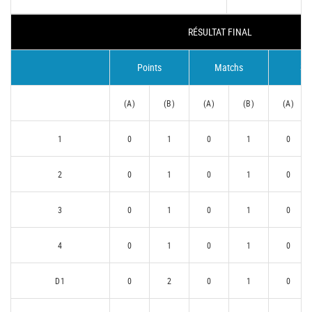
RÉSULTAT FINAL
Points
Matchs
Se
(A)
(B)
(A)
(B)
(A)
1
0
1
0
1
0
2
0
1
0
1
0
3
0
1
0
1
0
4
0
1
0
1
0
D1
0
2
0
1
0