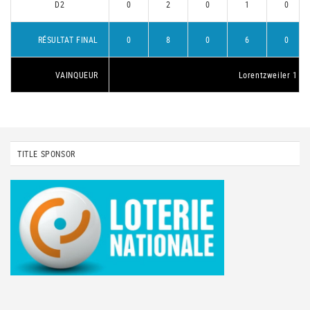
D2
0
2
0
1
0
RÉSULTAT FINAL
0
8
0
6
0
VAINQUEUR
Lorentzweiler 1
TITLE SPONSOR