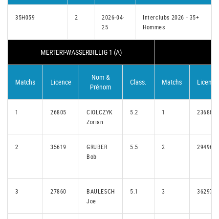
35H059
2
2026-04-
Interclubs 2026 - 35+
25
Hommes
MERTERT-WASSERBILLIG 1 (A)
BI
Nom &
Matchs
Licence
Class.
Matchs
Licence
Prénom
1
26805
CIOLCZYK
5.2
1
23688
Zorian
2
35619
GRUBER
5.5
2
29496
Bob
3
27860
BAULESCH
5.1
3
36297
Joe