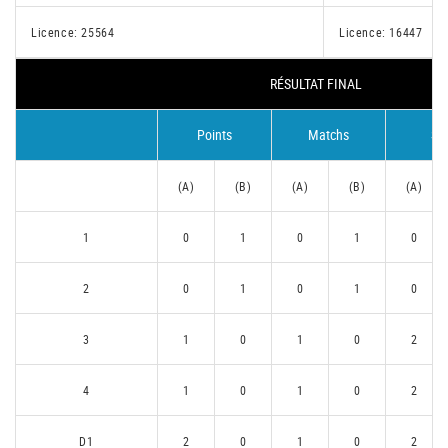
Licence: 25564
Licence: 16447
RÉSULTAT FINAL
Points
Matchs
Se
(A)
(B)
(A)
(B)
(A)
1
0
1
0
1
0
2
0
1
0
1
0
3
1
0
1
0
2
4
1
0
1
0
2
D1
2
0
1
0
2