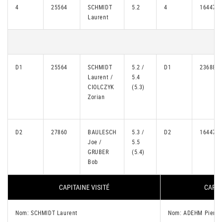
4
25564
SCHMIDT
5.2
4
16447
Laurent
D1
25564
SCHMIDT
5.2 /
D1
23688
Laurent /
5.4
CIOLCZYK
(5.3)
Zorian
D2
27860
BAULESCH
5.3 /
D2
16447
Joe /
5.5
GRUBER
(5.4)
Bob
CAPITAINE VISITÉ
CAPIT
Nom: SCHMIDT Laurent
Nom: ADEHM Pierre