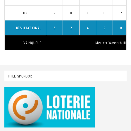
D2
2
0
1
0
2
RÉSULTAT FINAL
6
2
4
2
8
VAINQUEUR
Mertert-Wasserbillig 1
TITLE SPONSOR