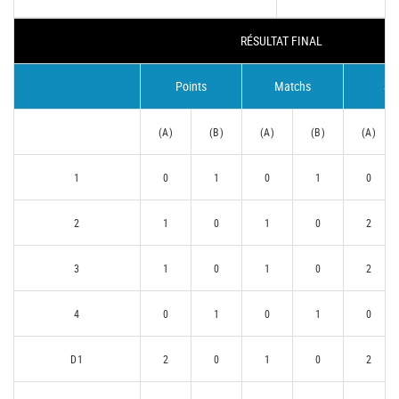
RÉSULTAT FINAL
Points
Matchs
Se
(A)
(B)
(A)
(B)
(A)
1
0
1
0
1
0
2
1
0
1
0
2
3
1
0
1
0
2
4
0
1
0
1
0
D1
2
0
1
0
2