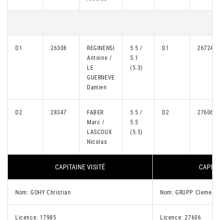
D1
26308
REGINENSI
5.5 /
D1
26724
Antoine /
5.1
LE
(5.3)
GUERNEVE
Damien
D2
28347
FABER
5.5 /
D2
27606
Marc /
5.5
LASCOUX
(5.5)
Nicolas
CAPITAINE VISITÉ
CAPITA
Nom: GOHY Christian
Nom: GRUPP Clemens
Licence: 17985
Licence: 27606