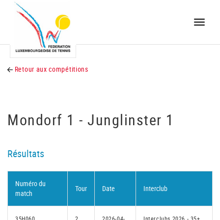
Toggle
naviga
Retour aux compétitions
Mondorf 1 - Junglinster 1
Résultats
Numéro du
Tour
Date
Interclub
match
35H060
2
2026-04-
Interclubs 2026 - 35+