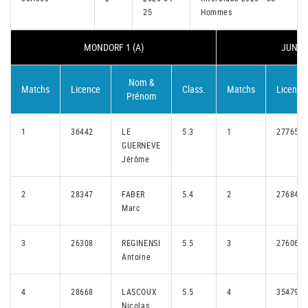
25
Hommes
MONDORF 1 (A)
JUNGLI
Nom &
Matchs
Licence
Class.
Matchs
Licence
Prénom
1
36442
LE
5.3
1
27765
GUERNEVE
Jérôme
2
28347
FABER
5.4
2
27684
Marc
3
26308
REGINENSI
5.5
3
27606
Antoine
4
28668
LASCOUX
5.5
4
35479
Nicolas