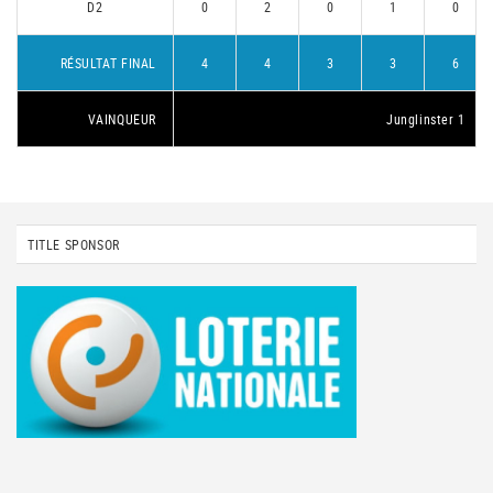
D2
0
2
0
1
0
RÉSULTAT FINAL
4
4
3
3
6
VAINQUEUR
Junglinster 1
TITLE SPONSOR