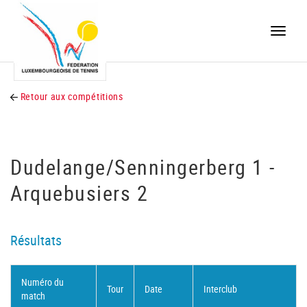
Toggle
naviga
Retour aux compétitions
Dudelange/Senningerberg 1 -
Arquebusiers 2
Résultats
Numéro du
Tour
Date
Interclub
match