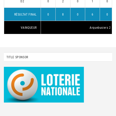
D2
0
2
0
1
0
RÉSULTAT FINAL
0
8
0
6
0
VAINQUEUR
Arquebusiers 2
TITLE SPONSOR