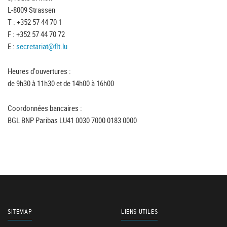
L-8009 Strassen
T : +352 57 44 70 1
F : +352 57 44 70 72
E :
secretariat@flt.lu
Heures d'ouvertures :
de 9h30 à 11h30 et de 14h00 à 16h00
Coordonnées bancaires :
BGL BNP Paribas LU41 0030 7000 0183 0000
SITEMAP
LIENS UTILES