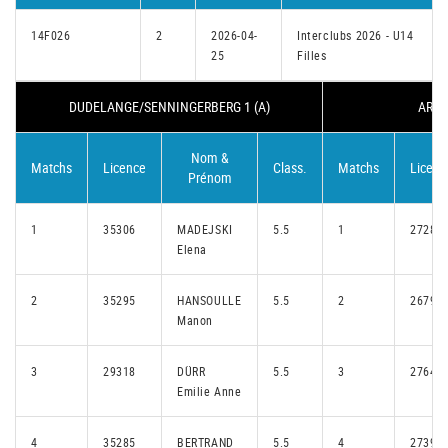
14F026
2
2026-04-
Interclubs 2026 - U14
25
Filles
DUDELANGE/SENNINGERBERG 1 (A)
ARQU
Nom &
Matchs
Licence
Class.
Matchs
Licenc
Prénom
1
35306
MADEJSKI
5.5
1
27281
Elena
2
35295
HANSOULLE
5.5
2
26797
Manon
3
29318
DÜRR
5.5
3
27644
Emilie Anne
4
35285
BERTRAND
5.5
4
27392