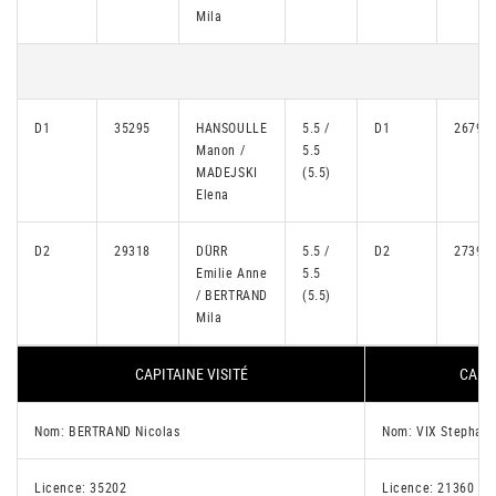
Mila
D1
35295
HANSOULLE
5.5 /
D1
26797
Manon /
5.5
MADEJSKI
(5.5)
Elena
D2
29318
DÜRR
5.5 /
D2
27392
Emilie Anne
5.5
/ BERTRAND
(5.5)
Mila
CAPITAINE VISITÉ
CAPIT
Nom: BERTRAND Nicolas
Nom: VIX Stephan
Licence: 35202
Licence: 21360