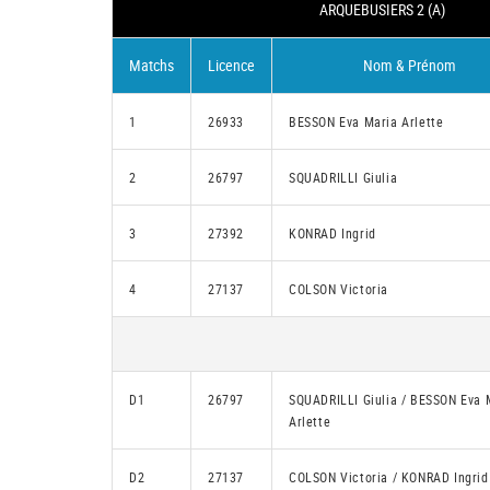
ARQUEBUSIERS 2 (A)
Matchs
Licence
Nom & Prénom
1
26933
BESSON Eva Maria Arlette
2
26797
SQUADRILLI Giulia
3
27392
KONRAD Ingrid
4
27137
COLSON Victoria
D1
26797
SQUADRILLI Giulia / BESSON Eva 
Arlette
D2
27137
COLSON Victoria / KONRAD Ingrid