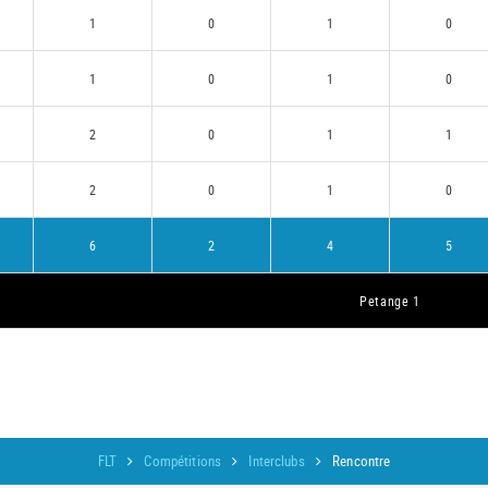
1
0
1
0
1
0
1
0
2
0
1
1
2
0
1
0
6
2
4
5
Petange 1
FLT
Compétitions
Interclubs
Rencontre