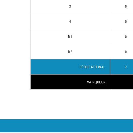
3
0
4
0
D1
0
D2
0
RÉSULTAT FINAL
2
VAINQUEUR