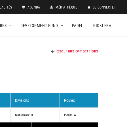
UALITÉS
AGENDA
MÉDIATHÈQUE
SE CONNECTER
DRES
DEVELOPMENT FUND
PADEL
PICKLEBALL
Retour aux compétitions
Divisions
Poules
Nationale II
Poule A