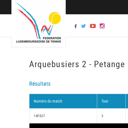
Arquebusiers 2 - Petange
Résultats
Numéro du match
Tour
14F027
3