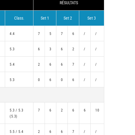
RÉSULTATS
Class.
Set 1
Set 2
Set 3
4.4
7
5
7
6
/
/
5.3
6
3
6
2
/
/
5.4
2
6
6
7
/
/
5.3
0
6
0
6
/
/
5.3 / 5.3
7
6
2
6
6
10
(5.3)
5.5 / 5.4
2
6
6
7
/
/