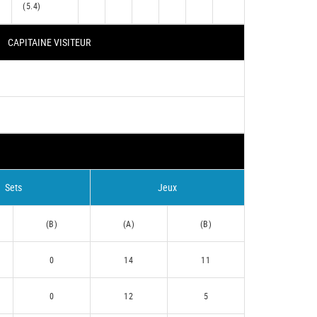
(5.4)
CAPITAINE VISITEUR
Sets
Jeux
(B)
(A)
(B)
0
14
11
0
12
5