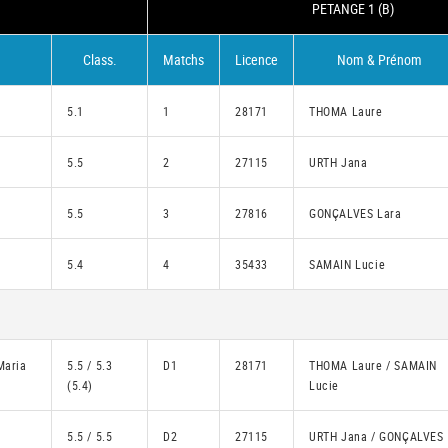
PETANGE 1 (B)
Class.
Matchs
Licence
Nom & Prénom
5.1
1
28171
THOMA Laure
5.5
2
27115
URTH Jana
5.5
3
27816
GONÇALVES Lara
5.4
4
35433
SAMAIN Lucie
Maria
5.5 / 5.3
D1
28171
THOMA Laure / SAMAIN
(5.4)
Lucie
5.5 / 5.5
D2
27115
URTH Jana / GONÇALVES