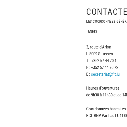
CONTACTE
LES COORDONNÉES GÉNÉR
TENNIS
3, route d'Arlon
L-8009 Strassen
T : +352 57 44 70 1
F : +352 57 44 70 72
E :
secretariat@flt.lu
Heures d'ouvertures :
de 9h30 à 11h30 et de 14
Coordonnées bancaires 
BGL BNP Paribas LU41 0