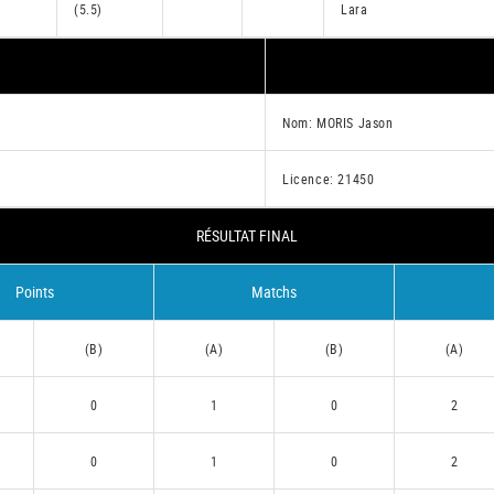
(5.5)
Lara
Nom: MORIS Jason
Licence: 21450
RÉSULTAT FINAL
Points
Matchs
(B)
(A)
(B)
(A)
0
1
0
2
0
1
0
2