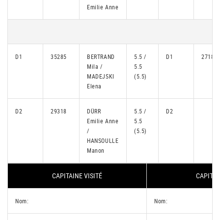
Emilie Anne
D1
35285
BERTRAND
5.5 /
D1
27185
Mila /
5.5
MADEJSKI
(5.5)
Elena
D2
29318
DÜRR
5.5 /
D2
Emilie Anne
5.5
/
(5.5)
HANSOULLE
Manon
CAPITAINE VISITÉ
CAPITAI
Nom:
Nom: