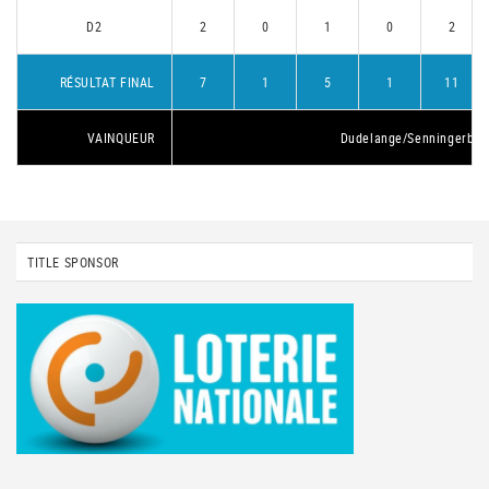
D2
2
0
1
0
2
RÉSULTAT FINAL
7
1
5
1
11
VAINQUEUR
Dudelange/Senningerber
TITLE SPONSOR