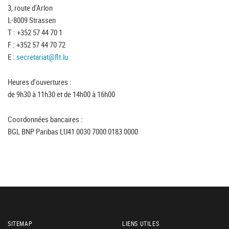
3, route d'Arlon
L-8009 Strassen
T : +352 57 44 70 1
F : +352 57 44 70 72
E :
secretariat@flt.lu
Heures d'ouvertures :
de 9h30 à 11h30 et de 14h00 à 16h00
Coordonnées bancaires :
BGL BNP Paribas LU41 0030 7000 0183 0000
SITEMAP
LIENS UTILES