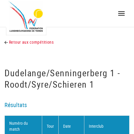
Toggle
naviga
Retour aux compétitions
Dudelange/Senningerberg 1 -
Roodt/Syre/Schieren 1
Résultats
Numéro du
Tour
Date
Interclub
match