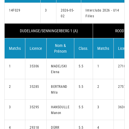
14F029
3
2026-05-
Interclubs 2026 - U14
02
Filles
DUDELANGE/SENNINGERBERG 1 (A)
ROODT/S
Nom &
Matchs
Licence
Class.
Matchs
Licenc
Prénom
1
35306
MADEJSKI
5.5
1
27185
Elena
2
35285
BERTRAND
5.5
2
27571
Mila
3
35295
HANSOULLE
5.5
3
36368
Manon
4
29318
DÜRR
5.5
4