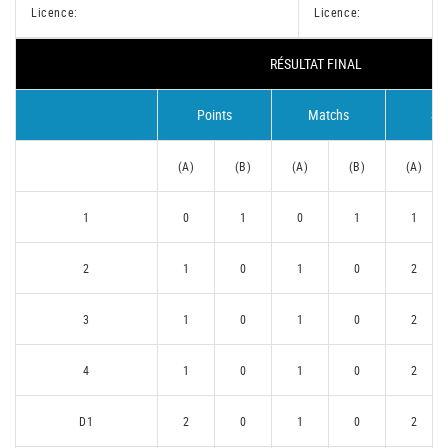
Licence:
Licence:
RÉSULTAT FINAL
Points
Matchs
Se
(A)
(B)
(A)
(B)
(A)
1
0
1
0
1
1
2
1
0
1
0
2
3
1
0
1
0
2
4
1
0
1
0
2
D1
2
0
1
0
2