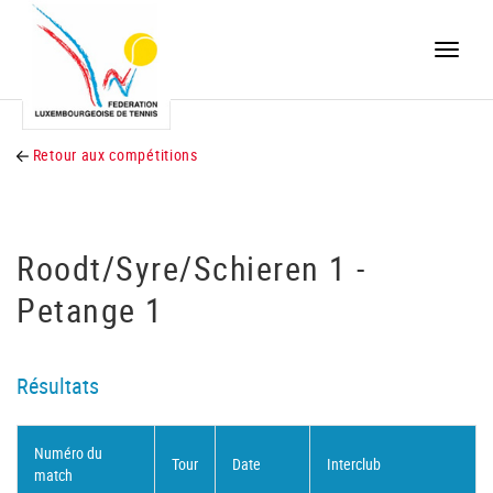
Toggle
naviga
Retour aux compétitions
Roodt/Syre/Schieren 1 -
Petange 1
Résultats
Numéro du
Tour
Date
Interclub
match