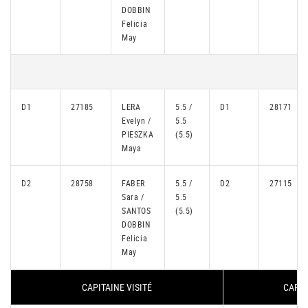
DOBBIN
Felicia
May
D1
27185
LERA
5.5 /
D1
28171
Evelyn /
5.5
PIESZKA
(5.5)
Maya
D2
28758
FABER
5.5 /
D2
27115
Sara /
5.5
SANTOS
(5.5)
DOBBIN
Felicia
May
CAPITAINE VISITÉ
CAPIT