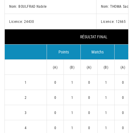
Nom: BOULFRAD Nabile
Nom: THOMA Sacha
Licence: 24430
Licence: 12665
RÉSULTAT FINAL
Points
Matchs
Se
(A)
(B)
(A)
(B)
(A)
1
0
1
0
1
0
2
0
1
0
1
0
3
0
1
0
1
0
4
0
1
0
1
0