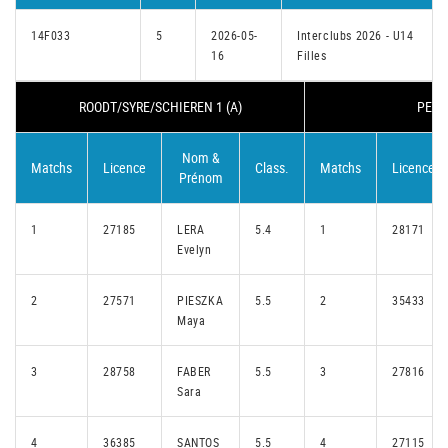
14F033
5
2026-05-
Interclubs 2026 - U14
16
Filles
ROODT/SYRE/SCHIEREN 1 (A)
PETA
Nom &
Matchs
Licence
Class.
Matchs
Licence
Prénom
1
27185
LERA
5.4
1
28171
Evelyn
2
27571
PIESZKA
5.5
2
35433
Maya
3
28758
FABER
5.5
3
27816
Sara
4
36385
SANTOS
5.5
4
27115