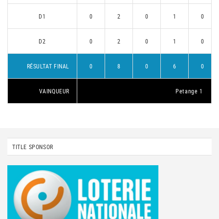
D1
0
2
0
1
0
D2
0
2
0
1
0
RÉSULTAT FINAL
0
8
0
6
0
VAINQUEUR
Petange 1
TITLE SPONSOR