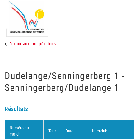
Toggle
naviga
Retour aux compétitions
Dudelange/Senningerberg 1 -
Senningerberg/Dudelange 1
Résultats
Numéro du
Tour
Date
Interclub
match