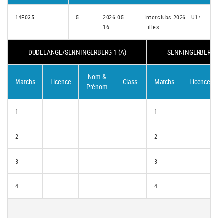
14F035
5
2026-05-
Interclubs 2026 - U14
16
Filles
DUDELANGE/SENNINGERBERG 1 (A)
SENNINGERBERG/D
Nom &
Matchs
Licence
Class.
Matchs
Licence
Prénom
1
1
2
2
3
3
4
4