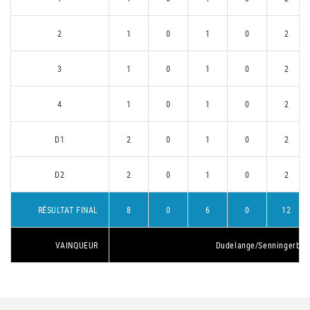
2
1
0
1
0
2
3
1
0
1
0
2
4
1
0
1
0
2
D1
2
0
1
0
2
D2
2
0
1
0
2
RÉSULTAT FINAL
8
0
6
0
12
VAINQUEUR
Dudelange/Senningerber