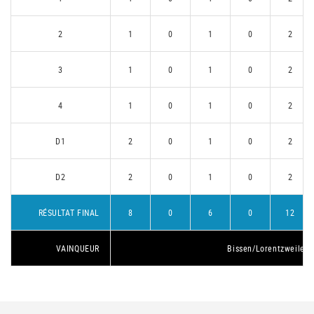
2
1
0
1
0
2
3
1
0
1
0
2
4
1
0
1
0
2
D1
2
0
1
0
2
D2
2
0
1
0
2
RÉSULTAT FINAL
8
0
6
0
12
VAINQUEUR
Bissen/Lorentzweiler 