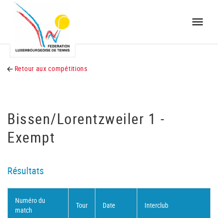
Toggle
naviga
Retour aux compétitions
Bissen/Lorentzweiler 1 -
Exempt
Résultats
Numéro du
Tour
Date
Interclub
match