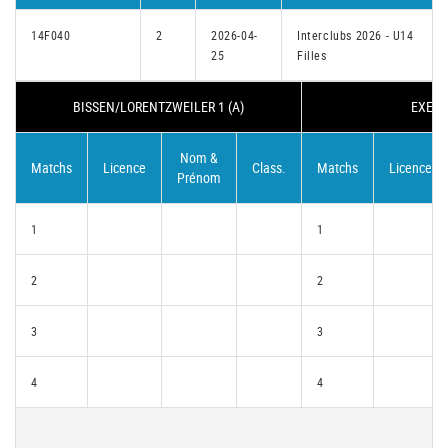
14F040
2
2026-04-
Interclubs 2026 - U14
25
Filles
BISSEN/LORENTZWEILER 1 (A)
EXEMP
Nom &
Matchs
Licence
Class.
Matchs
Licence
Prénom
1
1
2
2
3
3
4
4