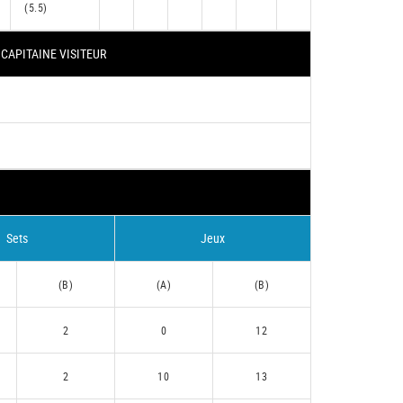
(5.5)
CAPITAINE VISITEUR
Sets
Jeux
(B)
(A)
(B)
2
0
12
2
10
13