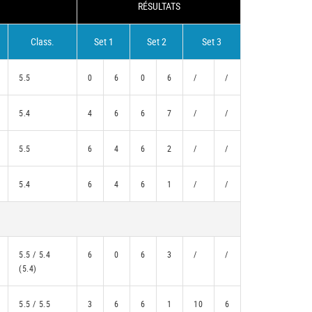
RÉSULTATS
Class.
Set 1
Set 2
Set 3
5.5
0
6
0
6
/
/
5.4
4
6
6
7
/
/
5.5
6
4
6
2
/
/
5.4
6
4
6
1
/
/
5.5 / 5.4
6
0
6
3
/
/
(5.4)
5.5 / 5.5
3
6
6
1
10
6