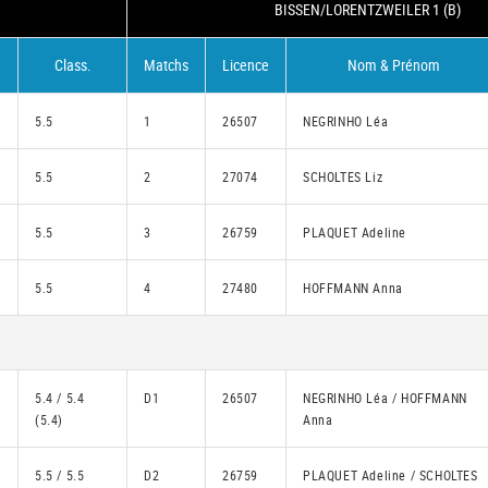
BISSEN/LORENTZWEILER 1 (B)
Class.
Matchs
Licence
Nom & Prénom
5.5
1
26507
NEGRINHO Léa
5.5
2
27074
SCHOLTES Liz
5.5
3
26759
PLAQUET Adeline
5.5
4
27480
HOFFMANN Anna
5.4 / 5.4
D1
26507
NEGRINHO Léa / HOFFMANN
(5.4)
Anna
5.5 / 5.5
D2
26759
PLAQUET Adeline / SCHOLTES