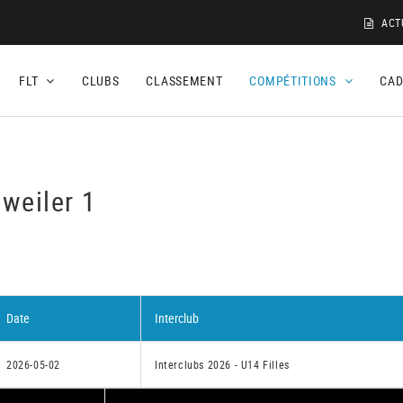
ACT
FLT
CLUBS
CLASSEMENT
COMPÉTITIONS
CA
weiler 1
Date
Interclub
2026-05-02
Interclubs 2026 - U14 Filles