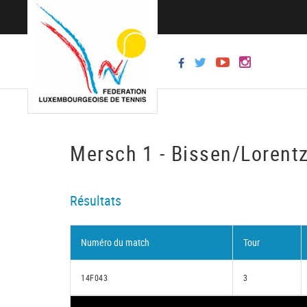
Mersch 1 - Bissen/Lorentz
Résultats
Numéro du match
Tour
14F043
3