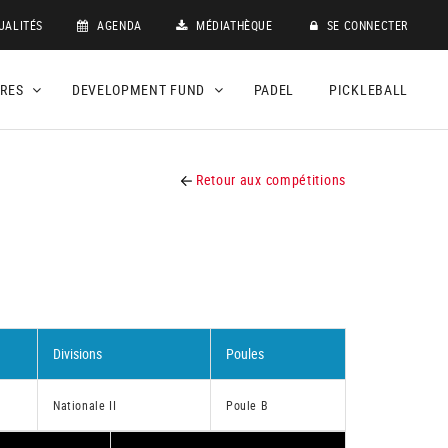
UALITÉS
AGENDA
MÉDIATHÈQUE
SE CONNECTER
DRES
DEVELOPMENT FUND
PADEL
PICKLEBALL
Retour aux compétitions
Divisions
Poules
Nationale II
Poule B