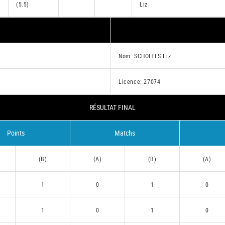
(5.5)
Liz
Nom: SCHOLTES Liz
Licence: 27074
RÉSULTAT FINAL
Points
Matchs
(B)
(A)
(B)
(A)
1
0
1
0
1
0
1
0