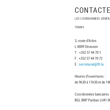
CONTACTE
LES COORDONNÉES GÉNÉR
TENNIS
3, route d'Arlon
L-8009 Strassen
T : +352 57 44 70 1
F : +352 57 44 70 72
E :
secretariat@flt.lu
Heures d'ouvertures :
de 9h30 à 11h30 et de 14
Coordonnées bancaires 
BGL BNP Paribas LU41 0