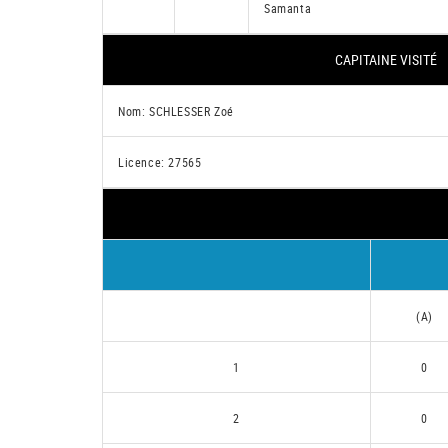
Samanta
CAPITAINE VISITÉ
Nom: SCHLESSER Zoé
Licence: 27565
(A)
1
0
2
0