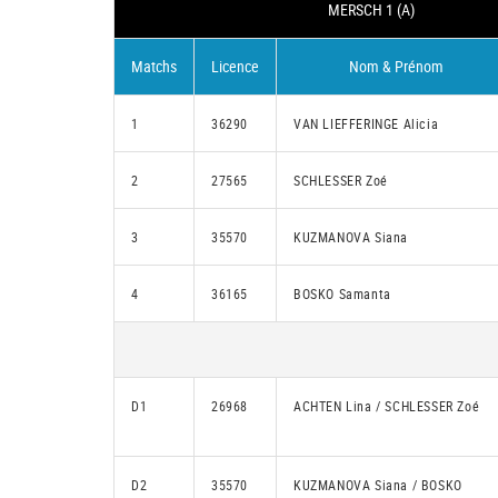
MERSCH 1 (A)
Matchs
Licence
Nom & Prénom
1
36290
VAN LIEFFERINGE Alicia
2
27565
SCHLESSER Zoé
3
35570
KUZMANOVA Siana
4
36165
BOSKO Samanta
D1
26968
ACHTEN Lina / SCHLESSER Zoé
D2
35570
KUZMANOVA Siana / BOSKO