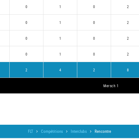
0
1
0
2
0
1
0
2
0
1
0
2
0
1
0
2
2
4
2
8
Mersch 1
FLT
Compétitions
Interclubs
Rencontre