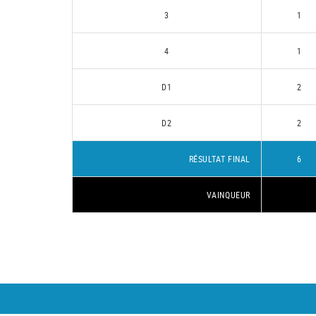
3
1
4
1
D1
2
D2
2
RÉSULTAT FINAL
6
VAINQUEUR