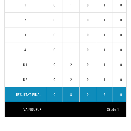
1
0
1
0
1
0
2
0
1
0
1
0
3
0
1
0
1
0
4
0
1
0
1
0
D1
0
2
0
1
0
D2
0
2
0
1
0
RÉSULTAT FINAL
0
8
0
6
0
VAINQUEUR
Stade 1