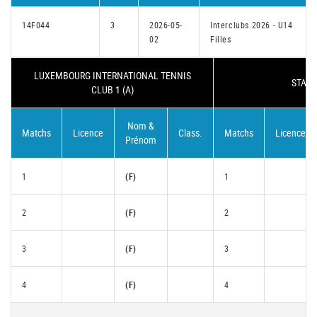
14F044
3
2026-05-
Interclubs 2026 - U14
02
Filles
LUXEMBOURG INTERNATIONAL TENNIS
STADE 
CLUB 1 (A)
Nom &
Matchs
Licence
Class.
Matchs
Licence
Prénom
1
(F)
1
2
(F)
2
3
(F)
3
4
(F)
4