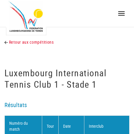
Toggle
naviga
Retour aux compétitions
Luxembourg International
Tennis Club 1 - Stade 1
Résultats
Numéro du
Tour
Date
Interclub
match