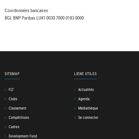
Coordonnées bancaires :
BGL BNP Paribas LU41 0030 7000 0183 0000
SITEMAP
LIENS UTILES
FLT
Actualités
Clubs
Agenda
Classement
Médiathèque
Compétitions
Se connecter
Cadres
Development Fund