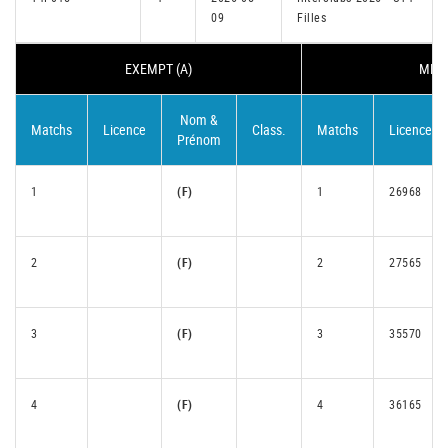
09
Filles
EXEMPT (A)
MERS
Nom &
Matchs
Licence
Class.
Matchs
Licence
Prénom
1
(F)
1
26968
2
(F)
2
27565
3
(F)
3
35570
4
(F)
4
36165