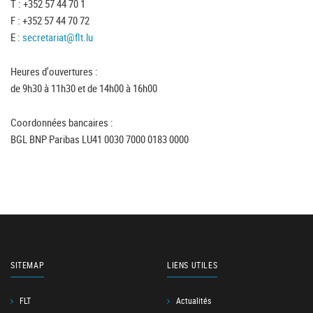
T : +352 57 44 70 1
F : +352 57 44 70 72
E :
secretariat@flt.lu
Heures d'ouvertures :
de 9h30 à 11h30 et de 14h00 à 16h00
Coordonnées bancaires :
BGL BNP Paribas LU41 0030 7000 0183 0000
SITEMAP
LIENS UTILES
FLT
Actualités