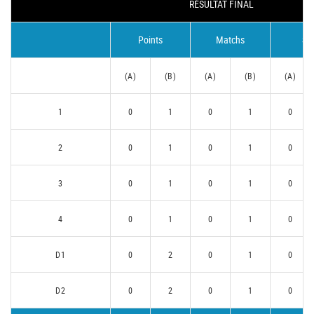
RÉSULTAT FINAL
Points
Matchs
Se
(A)
(B)
(A)
(B)
(A)
1
0
1
0
1
0
2
0
1
0
1
0
3
0
1
0
1
0
4
0
1
0
1
0
D1
0
2
0
1
0
D2
0
2
0
1
0