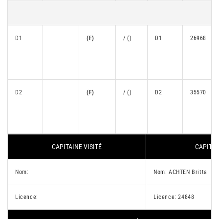
D1
(F)
/ ()
D1
26968
D2
(F)
/ ()
D2
35570
CAPITAINE VISITÉ
CAPITAI
Nom:
Nom: ACHTEN Britta
Licence:
Licence: 24848