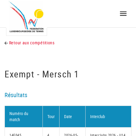
Toggle
naviga
Retour aux compétitions
Exempt - Mersch 1
Résultats
Numéro du
Tour
Date
Interclub
match
14F045
4
2026-05-
Interclubs 2026 - U14