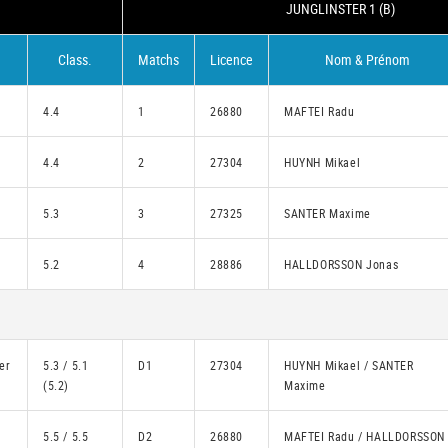
JUNGLINSTER 1 (B)
Class.
Matchs
Licence
Nom & Prénom
4.4
1
26880
MAFTEI Radu
4.4
2
27304
HUYNH Mikael
5.3
3
27325
SANTER Maxime
5.2
4
28886
HALLDORSSON Jonas
er
5.3 / 5.1
D1
27304
HUYNH Mikael / SANTER
(5.2)
Maxime
5.5 / 5.5
D2
26880
MAFTEI Radu / HALLDORSSON