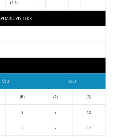
(5.1)
PITAINE VISITEUR
Sets
Jeux
(B)
(A)
(B)
2
3
12
2
2
12