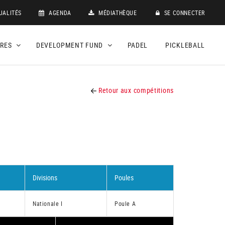
UALITÉS
AGENDA
MÉDIATHÈQUE
SE CONNECTER
DRES
DEVELOPMENT FUND
PADEL
PICKLEBALL
Retour aux compétitions
Divisions
Poules
Nationale I
Poule A