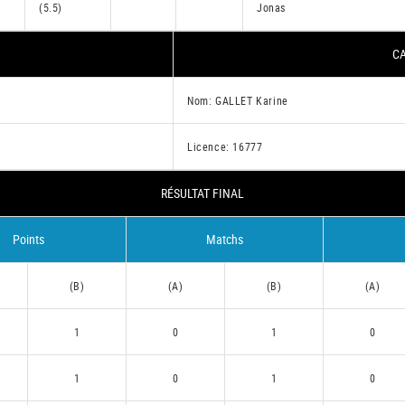
(5.5)
Jonas
CA
Nom: GALLET Karine
Licence: 16777
RÉSULTAT FINAL
Points
Matchs
(B)
(A)
(B)
(A)
1
0
1
0
1
0
1
0