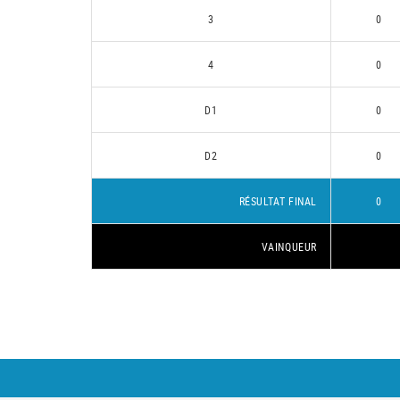
3
0
4
0
D1
0
D2
0
RÉSULTAT FINAL
0
VAINQUEUR