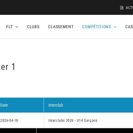
ACT
FLT
CLUBS
CLASSEMENT
COMPÉTITIONS
CA
ter 1
Date
Interclub
2026-04-18
Interclubs 2026 - U14 Garçons