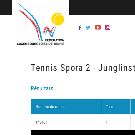
Tennis Spora 2 - Junglins
Résultats
Numéro du match
Tour
14G001
1