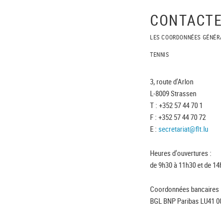
CONTACTE
LES COORDONNÉES GÉNÉR
TENNIS
3, route d'Arlon
L-8009 Strassen
T : +352 57 44 70 1
F : +352 57 44 70 72
E :
secretariat@flt.lu
Heures d'ouvertures :
de 9h30 à 11h30 et de 14
Coordonnées bancaires 
BGL BNP Paribas LU41 0