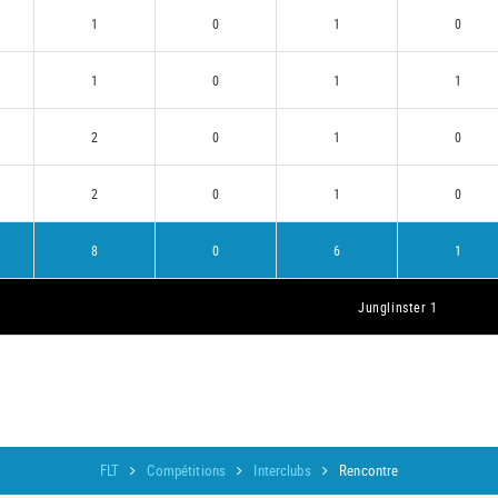
1
0
1
0
1
0
1
1
2
0
1
0
2
0
1
0
8
0
6
1
Junglinster 1
FLT
Compétitions
Interclubs
Rencontre