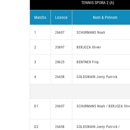
TENNIS SPORA 2 (A)
Matchs
Licence
Nom & Prénom
1
26607
SCHURMANS Noah
2
35897
BERJOZA Oliver
3
28625
BENTNER Filip
4
26458
GOLDSWAIN Jonty Patrick
D1
26607
SCHURMANS Noah / BERJOZA Oliv
D2
26458
GOLDSWAIN Jonty Patrick /