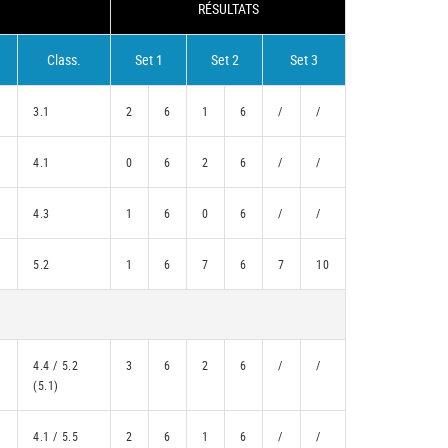
RÉSULTATS
Class.
Set 1
Set 2
Set 3
3.1
2
6
1
6
/
/
4.1
0
6
2
6
/
/
4.3
1
6
0
6
/
/
5.2
1
6
7
6
7
10
4.4 / 5.2
3
6
2
6
/
/
(5.1)
4.1 / 5.5
2
6
1
6
/
/