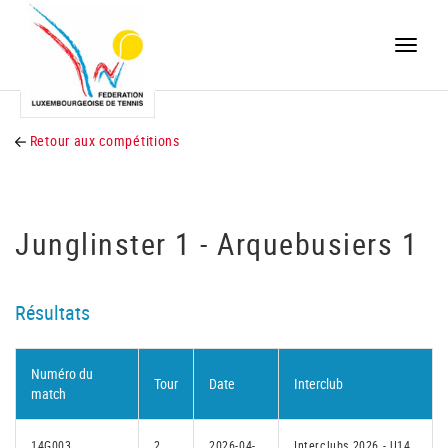
Toggle
naviga
Retour aux compétitions
Junglinster 1 - Arquebusiers 1
Résultats
Numéro du
Tour
Date
Interclub
match
14G003
2
2026-04-
Interclubs 2026 - U14