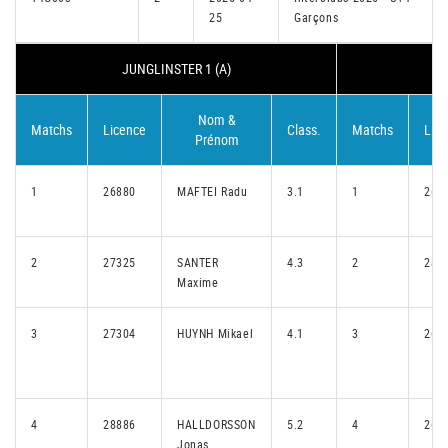
25
Garçons
JUNGLINSTER 1 (A)
AR
Nom &
Matchs
Licence
Class.
Matchs
Lic
Prénom
1
26880
MAFTEI Radu
3.1
1
265
2
27325
SANTER
4.3
2
285
Maxime
3
27304
HUYNH Mikael
4.1
3
260
4
28886
HALLDORSSON
5.2
4
261
Jonas