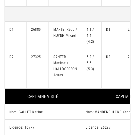
D1
26880
MAFTEI Radu /
4.1 /
D1
265
HUYNH Mikael
4.4
(4.2)
D2
27325
SANTER
5.2 /
D2
260
Maxime /
5.5
HALLDORSSON
(5.3)
Jonas
CAPITAINE VISITÉ
CAPITAINE
Nom: GALLET Karine
Nom: VANDENBULCKE Yannic
Licence: 16777
Licence: 26297