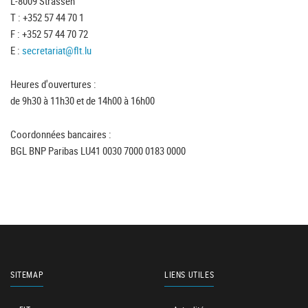
L-8009 Strassen
T : +352 57 44 70 1
F : +352 57 44 70 72
E :
secretariat@flt.lu
Heures d'ouvertures :
de 9h30 à 11h30 et de 14h00 à 16h00
Coordonnées bancaires :
BGL BNP Paribas LU41 0030 7000 0183 0000
SITEMAP
LIENS UTILES